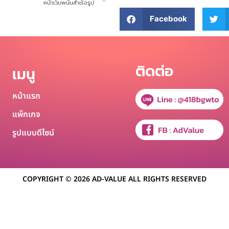
หน้าเว็บพนันสำเร็จรูป
Facebook
ติดต่อ
เมนู
หน้าแรก
แพ็กเกจ
รูปแบบดีไซน์
COPYRIGHT © 2026 AD-VALUE ALL RIGHTS RESERVED