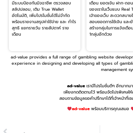
มีระบบป้องกันมิจฉาชีพ ตรวจสอบ
เตือน ยอดเงิน ฝาก-ถอน
สลิปปลอม, เติม True Wallet
ของเราในเว็บแบบ Real T
อัตโนมัติ, เพิ่มโปรโมชั่นได้ไม่จำกัด
เจ้าของเว็บ สะดวกสบาย
พร้อมรายงานสรุปค่าใช้จ่าย และ กำไร
สอบยอดการใช้เงิน และย
สุทธิ แยกรายวัน รายสัปดาห์ ราย
สร้างกลุ่มในการแจ้งเตือ
เดือน
1กลุ่มอีกด้วย
ad-value provides a full range of gambling website develop
experience in designing and developing all types of gambli
management syst
ad-value
เรามีโปรโมชั่นดีๆ อีกมากม
เพียงกดติดตามไว้ พร้อมจัดโปรพิเศษให
สอบถามข้อมูลขอคำปรึกษาได้ที่เจ้าหน้าที่เ
ad-value
พร้อมบริการคุณเสมอ
PREVIOUS