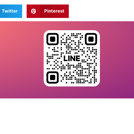
Twitter
Pinterest