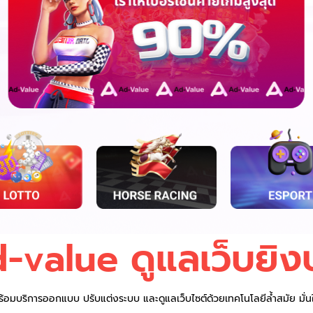
-value ดูแลเว็บยิง
ร้อมบริการออกแบบ ปรับแต่งระบบ และดูแลเว็บไซต์ด้วยเทคโนโลยีล้ำสมัย มั่