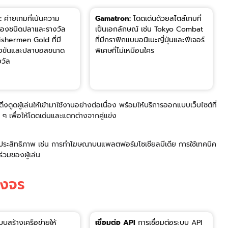
:
ค่ายเกมที่เน้นความ
Gamatron:
โดดเด่นด้วยสไตล์เกมที่
องชนิดปลาและรางวัล
เป็นเอกลักษณ์ เช่น Tokyo Combat
Fishermen Gold ที่มี
ที่มีกราฟิกแบบอนิเมะญี่ปุ่นและฟีเจอร์
่งขันและปลาบอสขนาด
พิเศษที่ไม่เหมือนใคร
งวัล
ผู้เล่นให้เข้ามาใช้งานอย่างต่อเนื่อง พร้อมให้บริการออกแบบเว็บไซต์ที่
 เพื่อให้โดดเด่นและแตกต่างจากคู่แข่ง
งมีประสิทธิภาพ เช่น การทำโฆษณาบนแพลตฟอร์มโซเชียลมีเดีย การใช้เทคนิค
่วมของผู้เล่น
วงจร
บบสร้างเครือข่ายให้
เชื่อมต่อ API
การเชื่อมต่อระบบ API