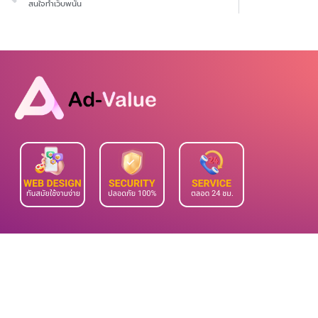
สนใจทำเว็บพนัน