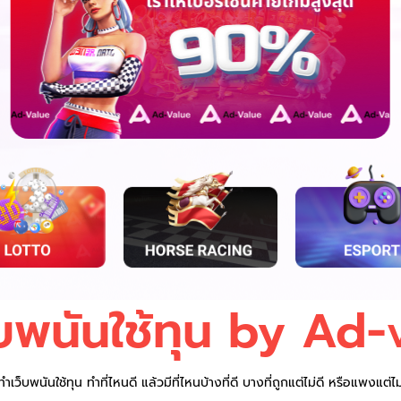
็บพนันใช้ทุน by Ad-
ว็บพนันใช้ทุน ทำที่ไหนดี แล้วมีที่ไหนบ้างที่ดี บางที่ถูกแต่ไม่ดี หรือแพงแต่ไ