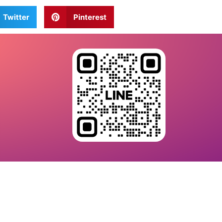
Twitter
Pinterest