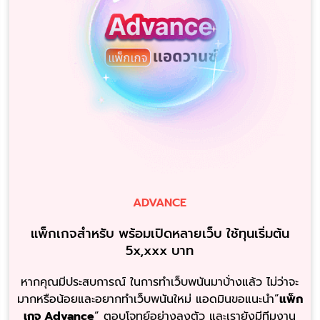
ADVANCE
แพ็กเกจสำหรับ พร้อมเปิดหลายเว็บ ใช้ทุนเริ่มต้น
5x,xxx บาท
หากคุณมีประสบการณ์ ในการทำเว็บพนันมาบ้่างแล้ว ไม่ว่าจะ
มากหรือน้อยและอยากทำเว็บพนันใหม่ แอดมินขอแนะนำ”
แพ็ก
เกจ Advance
” ตอบโจทย์อย่างลงตุัว และเรายังมีทีมงาน