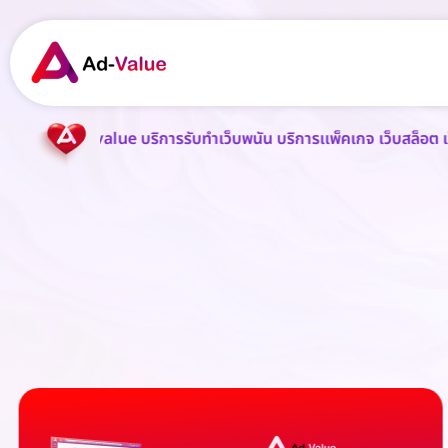
e บริการรับทำเว็บพนัน บริการเเพ็คเกจ เว็บสล็อต เว็บบอล เว็บหวย ที