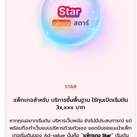
STAR
แพ็กเกจสำหรับ บริการขั้นพื้นฐาน ใช้ทุนเปิดเริ่มต้น
3x,xxx บาท
หากคุณอยากเริ่มต้น บริหารเว็บพนัน ยังไม่มีประสบการณ์ แต่
พร้อมที่จะทำเว็บแบบบริหารด้วยตัวเอง แอดมินขอแนะนำแพ็ก
เกจเริ่มต้นของ Ad-value นั้นคือ “
แพ็กเกจ Star
” เริ่มต้น