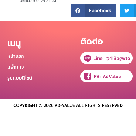
เปิดเว็บบาคาร่า 24 ชั่วโมง
Facebook
ติดต่อ
เมนู
หน้าแรก
แพ็กเกจ
รูปแบบดีไซน์
COPYRIGHT © 2026 AD-VALUE ALL RIGHTS RESERVED