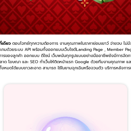
ี่เดียว
ตอบโจทย์ทุกความต้องการ งานคุณภาพในราคาย่อมเยาว์ จ่ายจบ ไม่มีจุกจ
ายเกมด้วยระบบ API พร้อมทั้งออกแบบเว็บไซต์
Landing Page , Member Page 
ารของลูกค้า ออกแบบ ดีไซน์ เว็บพนันทุกรูปแบบอย่างมืออาชีพ
ยังมีการจัดก
าด โฆษณา และ SEO ทำเว็บให้ติดหน้าแรก Google ด้วยทีมงานคุณภาพ แล
้งหมดได้แบบขาวสะอาด สามารถ ใช้ในยามฉุกเฉินหรือจวนตัว
บริการหลังการ