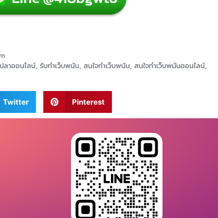
pm
ปูปลาออนไลน์
,
รับทำเว็บพนัน
,
สนใจทำเว็บพนัน
,
สนใจทำเว็บพนันออนไลน์
,
Twitter
Pinterest