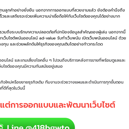
สร้างฐานลูกค้าอย่างยั่งยืน นอกจากการออกแบบที่สวยงามแล้ว ยังต้องคำนึงถึง
วและเสถียรจะช่วยเพิ่มความน่าเชื่อถือให้กับเว็บไซต์ของคุณได้อย่างมาก
ิน รวมถึงระบบรักษาความปลอดภัยที่ปกป้องข้อมูลสำคัญของผู้เล่น นอกจากนี้
ัฒนาเว็บไซต์พนันออนไลน์ ad-value รับทำเว็บพนัน เปิดเว็บพนันออนไลน์ ด้วย
งทุน และช่วยผลักดันให้ธุรกิจของคุณเติบโตอย่างก้าวกระโดด
นไลน์ และเกมเสี่ยงโชคอื่น ๆ ไปจนถึงบริการหลังการขายที่พร้อมดูแลและ
้เว็บไซต์ของคุณมีความทันสมัยอยู่เสมอ
ุรกิจใหม่หรือขยายธุรกิจเดิม ทีมงานจะช่วยวางแผนและดำเนินการทุกขั้นตอน
ีที่สุดในวันนี้
ั้งแต่การออกแบบและพัฒนาเว็บไซต์