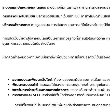
ระบบเกมที่ปลอดภัยและเสถียร
ระบบเกมที่มีคุณภาพและผ่านการทดสอบอย่างเข
การตลาดและโปรโมชัน
บริการช่วยโปรโมทเว็บไซต์ เช่น การทำโฆษณาบนโซเชีย
บริการหลังการขาย
การดูแลระบบ การอัปเดต และการแก้ไขปัญหาในกรณีที่เก
การเปิดเว็บน้ำเต้าปูปลาออนไลน์เป็นโอกาสทางธุรกิจที่น่าสนใจในยุคดิจิทัล 
อุตสาหกรรมเกมออนไลน์อย่างมั่นคง
หากคุณกำลังมองหาทีมงานมืออาชีพเพื่อช่วยให้การเริ่มต้นธุรกิจนี้เป็นเรื่อง
ออกแบบและพัฒนาเว็บไซต์
: ทีมงานของเรามีประสบการณ์ในการออก
พัฒนาระบบออโต้
: ระบบออโต้ของเราครอบคลุมการทำงานทุกขั้นตอน
รองรับการชำระเงินหลากหลายช่องทาง
: เรารองรับการชำระเงินผ่าน
การตลาดและ SEO
: เราช่วยให้เว็บไซต์ของคุณติดอันดับการค้นหาใน 
การมีเว็บพนันที่มีระบบออโต้ไม่เพียงแต่จะช่วยเพิ่มความสะดวกสบายใ