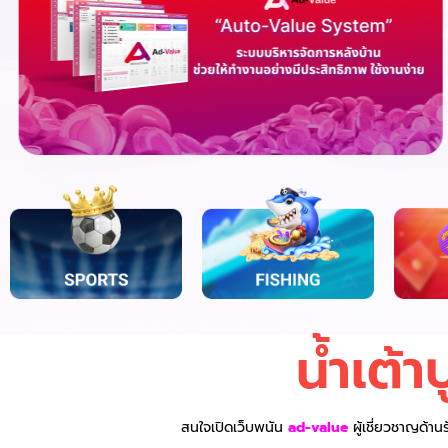
น้ำเต้
สนใจเปิดเว็บพนัน
ad-value
ผู้เชี่ยวชาญด้า