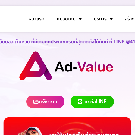
หน้าแรก
หมวดเกม
บริการ
สร้า
ย ที่มีเกมทุกประเภทครบที่สุดติดต่อได้ทันที ที่ LINE @418bgwto
แพ็กเกจ
ติดต่อLINE