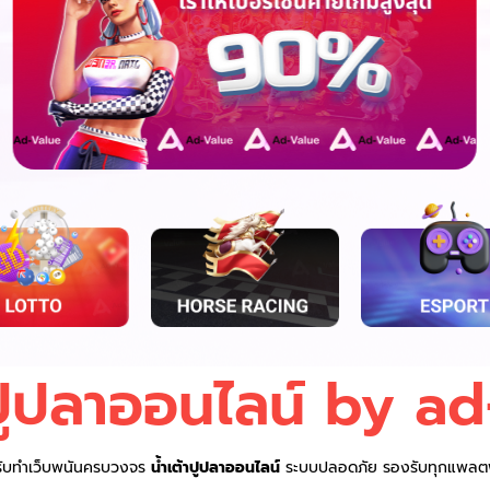
าปูปลาออนไลน์ by a
นรับทำเว็บพนันครบวงจร
น้ำเต้าปูปลาออนไลน์
ระบบปลอดภัย รองรับทุกแพลตฟอ