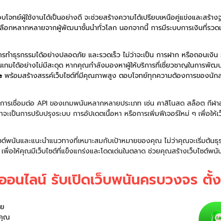
อ ตอบโจทย์ผู้ใช้งานได้เป็นอย่างดี จะช่วยสร้างความได้เปรียบเหนือคู่แข่งและ
ลือกหลากหลายจากผู้พัฒนาชั้นนำทั่วโลก นอกจากนี้ การมีระบบการเงินที่รวดเร็
บการทำธุรกรรมได้อย่างปลอดภัย และรวดเร็ว ไม่ว่าจะเป็น การฝาก หรือถอนเง
ถเล่นเกมได้อย่างไม่มีสะดุด หากคุณกำลังมองหาผู้ให้บริการที่เชี่ยวชาญในการพ
e
พร้อมสร้างสรรค์เว็บไซต์ที่มีคุณภาพสูง ตอบโจทย์ทุกความต้องการของนักล
การเชื่อมต่อ API ของเกมพนันหลากหลายประเภท เช่น คาสิโนสด สล็อต กีฬาออ
ว่าจะเป็นการปรับปรุงระบบ การอัปเดตเนื้อหา หรือการเพิ่มฟีเจอร์ใหม่ ๆ เพื่อให
ไซต์พนันและแนะนำแนวทางที่เหมาะสมกับเป้าหมายของคุณ ไม่ว่าคุณจะเริ่มต้นธ
เพื่อให้คุณมีเว็บไซต์ที่แข็งแกร่งและโดดเด่นในตลาด ช่วยคุณสร้างเว็บไซต์พนันที่ด
ปลาออนไลน์ รับเปิดเว็บพนันครบวงจร ต
าย
้คุณ