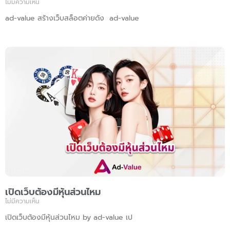
ไม่มีความเห็น
ad-value สร้างเว็บสล็อตค่ายดัง ad-value
เปิดเว็บต้องมีหุ้นส่วนไหม
ไม่มีความเห็น
เปิดเว็บต้องมีหุ้นส่วนไหม by ad-value เป