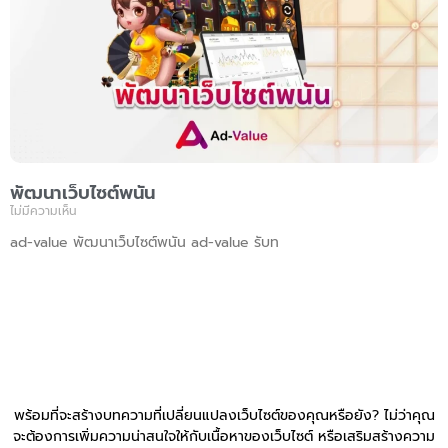
พัฒนาเว็บไซต์พนัน
ไม่มีความเห็น
ad-value พัฒนาเว็บไซต์พนัน ad-value รับท
1
2
3
4
5
6
7
8
9
10
11
12
13
14
15
16
17
18
19
20
21
22
23
24
25
26
27
ถัด
ไป
พร้อมที่จะสร้างบทความที่เปลี่ยนแปลงเว็บไซต์ของคุณหรือยัง? ไม่ว่าคุณ
จะต้องการเพิ่มความน่าสนใจให้กับเนื้อหาของเว็บไซต์ หรือเสริมสร้างความ