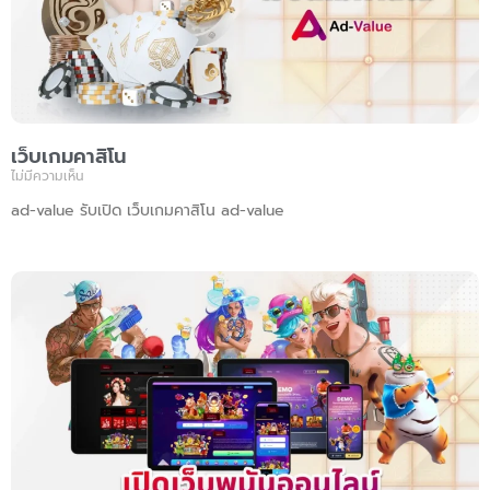
เว็บเกมคาสิโน
ไม่มีความเห็น
ad-value รับเปิด เว็บเกมคาสิโน ad-value