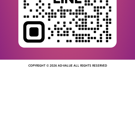
COPYRIGHT © 2026 AD-VALUE ALL RIGHTS RESERVED