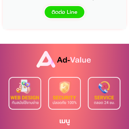
ติดต่อ Line
เมนู