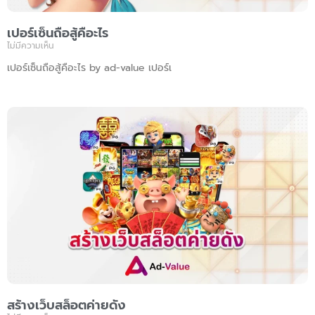
เปอร์เซ็นถือสู้คือะไร
ไม่มีความเห็น
เปอร์เซ็นถือสู้คือะไร by ad-value เปอร์เ
สร้างเว็บสล็อตค่ายดัง