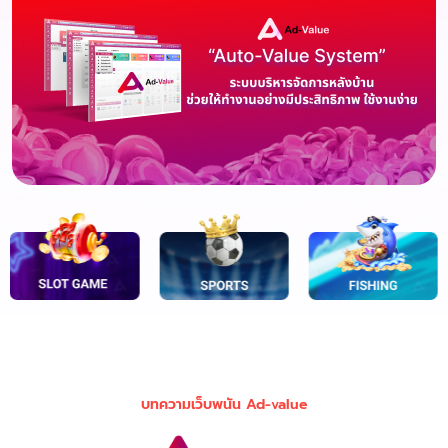
บทความเว็บพนัน Ad-value