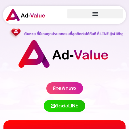
ล เว็บหวย ที่มีเกมทุกประเภทครบที่สุดติดต่อได้ทันที ที่ LINE @418bgwto
แพ็กเกจ
ติดต่อLINE