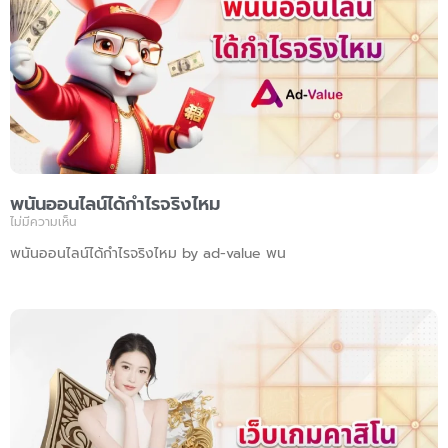
พนันออนไลน์ได้กำไรจริงไหม
ไม่มีความเห็น
พนันออนไลน์ได้กำไรจริงไหม by ad-value พน