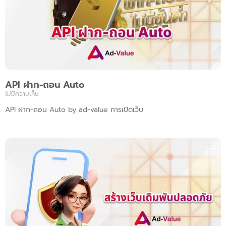
API ฝาก-ถอน Auto
ไม่มีความเห็น
API ฝาก-ถอน Auto by ad-value การเปิดเว็บ