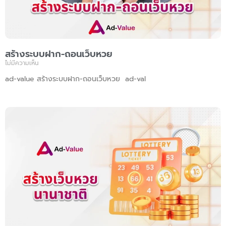
สร้างระบบฝาก-ถอนเว็บหวย
ไม่มีความเห็น
ad-value สร้างระบบฝาก-ถอนเว็บหวย ad-val