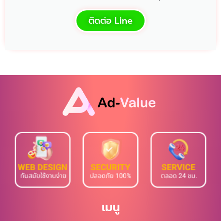
ติดต่อ Line
เมนู