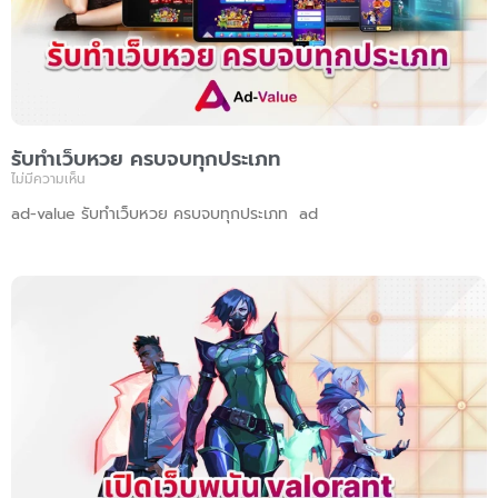
รับทำเว็บหวย ครบจบทุกประเภท
ไม่มีความเห็น
ad-value รับทำเว็บหวย ครบจบทุกประเภท ad