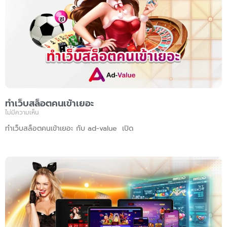
ทำเว็บสล็อตคนเข้าเยอะ
ไม่มีความเห็น
ทำเว็บสล็อตคนเข้าเยอะ กับ ad-value เปิด