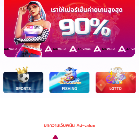
บทความเว็บพนัน Ad-value