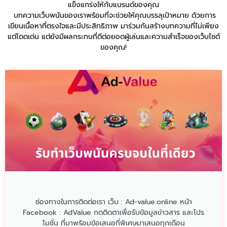
แข็งแกร่งให้กับแบรนด์ของคุณ
บทความเว็บพนันของเราพร้อมที่จะช่วยให้คุณบรรลุเป้าหมาย ด้วยการ
เขียนเนื้อหาที่ตรงใจและมีประสิทธิภาพ มาร่วมกันสร้างบทความที่ไม่เพียง
แต่โดดเด่น แต่ยังมีผลกระทบที่ดีต่อยอดผู้เล่นและความสำเร็จของเว็บไซต์
ของคุณ!
ช่องทางในการติดต่อเรา เว็บ : Ad-value.online หน้า
Facebook : AdValue กดติดตาเพื่อรับข้อมูลข่าวสาร และโปร
โมชั่น ที่มาพร้อมข้อเสนอที่พิเศษมาเสนอทุกเดือน