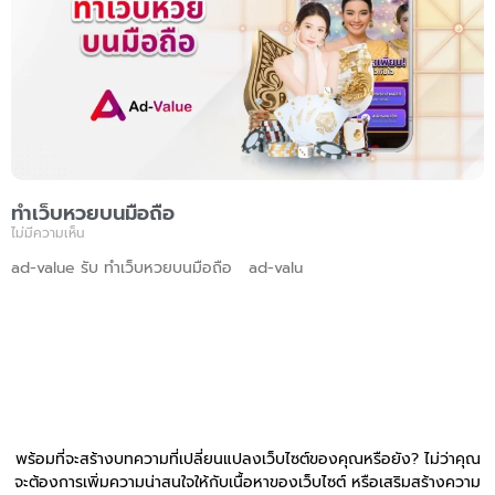
ทำเว็บหวยบนมือถือ
ไม่มีความเห็น
ad-value รับ ทำเว็บหวยบนมือถือ ad-valu
1
2
3
4
5
6
7
8
9
10
11
12
13
14
15
16
17
18
19
20
21
22
23
24
25
26
27
ถัด
ไป
พร้อมที่จะสร้างบทความที่เปลี่ยนแปลงเว็บไซต์ของคุณหรือยัง? ไม่ว่าคุณ
จะต้องการเพิ่มความน่าสนใจให้กับเนื้อหาของเว็บไซต์ หรือเสริมสร้างความ