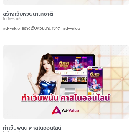
สร้างเว็บหวยนานาชาติ
ไม่มีความเห็น
ad-value สร้างเว็บหวยนานาชาติ ad-value
ทำเว็บพนัน คาสิโนออนไลน์