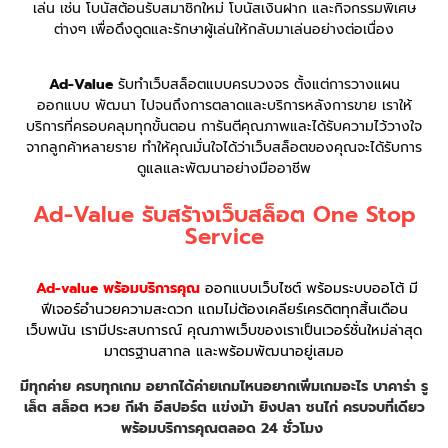
เล่น เช่น โบนัสต้อนรับสมาชิกใหม่ โบนัสเงินฝาก และกิจกรรมพิเศษ
ต่างๆ เพื่อดึงดูดและรักษาผู้เล่นให้กลับมาเล่นอย่างต่อเนื่อง
Ad-Value
รับทำเว็บสล็อตแบบครบวงจร ตั้งแต่การวางแผน
ออกแบบ พัฒนา ไปจนถึงการตลาดและบริการหลังการขาย เราให้
บริการที่ครอบคลุมทุกขั้นตอน การันตีคุณภาพและได้รับความไว้วางใจ
จากลูกค้าหลายราย ทำให้คุณมั่นใจได้ว่าเว็บสล็อตของคุณจะได้รับการ
ดูแลและพัฒนาอย่างมืออาชีพ
Ad-Value รับสร้างเว็บสล็อต One Stop
Service
Ad-value พร้อมบริการคุณ
ออกแบบเว็บไซต์ พร้อมระบบออโต้
มี
ฟีเจอร์อำนวยความสะดวก แถมไม่ต้องเคลียร์เครดิตทุกสิ้นเดือน
เว็บพนัน เรามีประสบการณ์
คุณภาพเว็บของเราเป็นเวอร์ชั่นใหม่ล่าสุด
มาตรฐานสากล และพร้อมพัฒนาอยู่เสมอ
มีทุกค่าย ครบทุกเกม อยากได้ค่ายเกมไหนอยากเพิ่มเกมอะไร บาคาร่า รู
เล็ต สล็อต หวย กีฬา อีสปอร์ต แข่งม้า ยิงปลา ชนไก่ ครบจบที่เดียว
พร้อมบริการคุณตลอด 24 ชั่วโมง