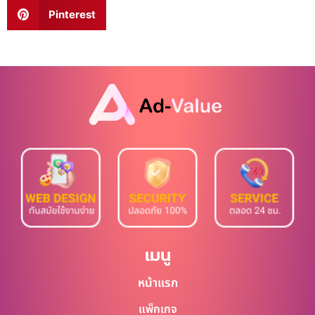
Pinterest
เมนู
หน้าแรก
แพ็กเกจ