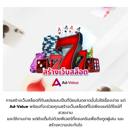
การสร้างเว็บสล็อตที่ทันสมัยและเป็นที่นิยมในตลาดนั้นไม่ใช่เรื่องง่าย แต่
Ad-Value
พร้อมที่จะช่วยคุณสร้างเว็บสล็อตที่ไม่เพียงแค่มีดีไซน์ที่
สวยงาม
และใช้งานง่าย แต่ยังเต็มไปด้วยฟีเจอร์ที่ครบครันเพื่อดึงดูดผู้เล่น และ
สร้างความประทับใจ