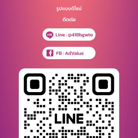
รูปแบบดีไซน์
ติดต่อ