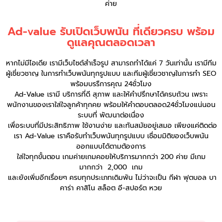
ค่าย
Ad-value รับเปิดเว็บพนัน ที่เดียวครบ พร้อม
ดูแลคุณตลอดเวลา
หากไม่มีไอเดีย เรามีเว็บไซต์สำเร็จรูป สามารถทำได้แค่ 7 วันเท่านั้น เรามีทีม
ผู้เชี่ยวชาญ ในการทำเว็บพนันทุกรูปแบบ และทีมผู้เชี่ยวชาญในการทำ SEO
พร้อมบรรืการคุณ 24ชั่วโมง
Ad-Value เรามี บริการที่ดี สุภาพ และให้คำปรึกษาได้ครบถ้วน เพราะ
พนักงานของเราใส่ใจลูกค้าทุกคย พร้อมให้คำตอบตลอด24ชั่วโมงแน่นอน
ระบบที่ พัฒนาต่อเนื่อง
เพื่อระบบที่มีประสิทธิภาพ ใช้งานง่าย และทันสมัยอยู่เสมอ เพียงแค่ติดต่อ
เรา Ad-Value เราคือรับทำเว็บพนันทุกรูปแบบ เชื่อมมิติของเว็บพนัน
ออกแบบได้ตามต้องการ
ใส่ใจทุกขั้นตอน เกมค่ายเกมคอยให้บริการมากกว่า 200 ค่าย มีเกม
มากกว่า 2,000 เกม
และยังเพิ่มอีกเรื่อยๆ ครบทุกประเภทเดิมพัน ไม่ว่าจะเป็น กีฬา ฟุตบอล บา
คาร่า คาสิโน สล็อต อี-สปอร์ต หวย