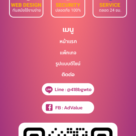
เมนู
หน้าแรก
แพ็กเกจ
รูปแบบดีไซน์
ติดต่อ