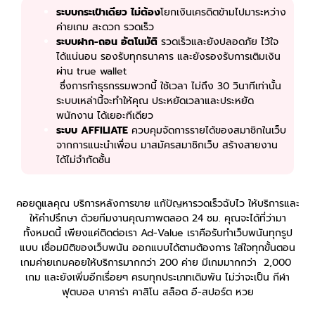
ระบบกระเป๋าเดียว ไม่ต้อง
โยกเงินเครดิตข้ามไปมาระหว่าง
ค่ายเกม สะดวก รวดเร็ว
ระบบฝาก-ถอน อัตโนมัติ
รวดเร็วและยังปลอดภัย ไว้ใจ
ได้แน่นอน รองรับทุกธนาคาร และยังรองรับการเติมเงิน
ผ่าน true wallet
ซึ่งการทำธุรกรรมพวกนี้ ใช้เวลา ไม่ถึง 30 วินาทีเท่านั้น
ระบบเหล่านี้จะทำให้คุณ ประหยัดเวลาและประหยัด
พนักงาน ได้เยอะทีเดียว
ระบบ AFFILIATE
ควบคุมจัดการรายได้ของสมาชิกในเว็บ
จากการแนะนำเพื่อน มาสมัครสมาชิกเว็บ สร้างสายงาน
ได้ไม่จำกัดชั้น
คอยดูแลคุณ บริการหลังการขาย แก้ปัญหารวดเร็วฉับไว ให้บริการและ
ให้คำปรึกษา ด้วยทีมงานคุณภาพตลอด 24 ชม.
คุณจะได้ที่ว่ามา
ทั้งหมดนี้ เพียงแค่ติดต่อเรา Ad-Value เราคือรับทำเว็บพนันทุกรูป
แบบ เชื่อมมิติของเว็บพนัน ออกแบบได้ตามต้องการ ใส่ใจทุกขั้นตอน
เกมค่ายเกมคอยให้บริการมากกว่า
200 ค่าย มีเกมมากกว่า 2,000
เกม และยังเพิ่มอีกเรื่อยๆ ครบทุกประเภทเดิมพัน ไม่ว่าจะเป็น กีฬา
ฟุตบอล บาคาร่า คาสิโน สล็อต อี-สปอร์ต หวย