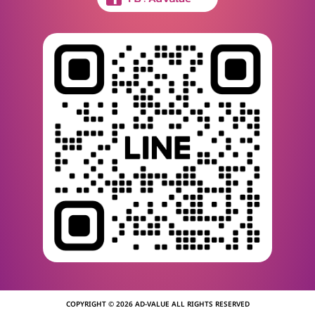
COPYRIGHT © 2026 AD-VALUE ALL RIGHTS RESERVED