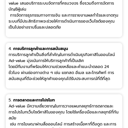
value เสนอบริการระบบจัดการที่ครบวงจร ซึ่งรวมถึงการจัดการ
บัญชีผู้เล่น
การจัดการธุรกรรมทางการเงิน และการรายงานผลกำไรและขาดทุน
ระบบที่มีประสิทธิภาพจะช่วยให้การดำเนินการของเว็บไซต์ของคุณ
เป็นไปอย่างราบรื่นและปลอดภัย
4.
การบริการลูกค้าและการสนับสนุน
การบริการลูกค้าเป็นสิ่งที่สำคัญในการดำเนินธุรกิจคาสิโนออนไลน์
Ad-value มุ่งเน้นการให้บริการลูกค้าที่เป็นเลิศ
โดยมีทีมงานที่พร้อมให้ความช่วยเหลือและคำแนะนำตลอด 24
ชั่วโมง ผ่านช่องทางต่าง ๆ เช่น แชทสด อีเมล และโทรศัพท์ การ
สนับสนุนที่ดีจะช่วยให้ลูกค้าของคุณได้รับประสบการณ์ที่ดีที่สุด
5.
การตลาดและการโปรโมท
Ad-value มีความเชี่ยวชาญในการวางแผนกลยุทธ์การตลาดและ
การโปรโมทเว็บไซต์คาสิโนของคุณ โดยใช้เครื่องมือและกลยุทธ์ที่ทัน
สมัย
เช่น การโฆษณาผ่านสื่อออนไลน์ การสร้างเนื้อหาที่ดึงดูด และการ