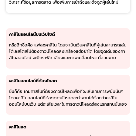
วิเคราะห์ข้อมูลการตลาด เพื่อเพิ่มการเข้าถึงและดึงดูดผู้เล่นใหม่
คาสิโนออนไลน์บนเว็บไซต์
หรืออีกชื่อคือ แฟลชคาสิโน โดยจะเป็นเว็บคาสิโนที่ผู้เล่นสามารถเล่น
ได้เลยโดยไม่ต้อง
ดาวน์โหลดลงเครื่องแต่อย่าใด โดยจุดเด่นของคา
สิโนออนไลน์ จะมีกราฟิก เสียงและภาพเคลื่อนไหว ที่สวยงาม
คาสิโนออนไลน์ที่ต้องโหลด
ซึ่งก็คือ เกมคาสิโนที่ต้องดาวน์โหลดเพื่อที่จะเล่นเกมการพนันนั้นๆ
โดยคาสิโนออนไลน์ที่ต้องดาวน์โหลดจะทำงานได้เร็วกว่าคาสิโน
ออนไลน์บนเว็บ แต่จะเสียเวลาในการดาวน์โหลดช่สงแรกแทนนั่นเอง
คาสิโนสด