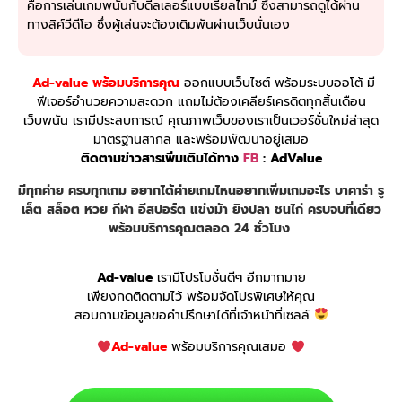
คือการเล่นเกมพนันกับดีลเลอร์แบบเรียลไทม์ ซึ่งสามารถดูได้ผ่าน
ทางลิค์วีดีโอ ซึ่งผู้เล่นจะต้องเดิมพันผ่านเว็บนั่นเอง
Ad-value พร้อมบริการคุณ
ออกแบบเว็บไซต์ พร้อมระบบออโต้
มี
ฟีเจอร์อำนวยความสะดวก แถมไม่ต้องเคลียร์เครดิตทุกสิ้นเดือน
เว็บพนัน เรามีประสบการณ์
คุณภาพเว็บของเราเป็นเวอร์ชั่นใหม่ล่าสุด
มาตรฐานสากล และพร้อมพัฒนาอยู่เสมอ
ติดตามข่าวสารเพิ่มเติมได้ทาง
FB
: AdValue
มีทุกค่าย ครบทุกเกม อยากได้ค่ายเกมไหนอยากเพิ่มเกมอะไร บาคาร่า รู
เล็ต สล็อต หวย กีฬา อีสปอร์ต แข่งม้า ยิงปลา ชนไก่ ครบจบที่เดียว
พร้อมบริการคุณตลอด 24 ชั่วโมง
Ad-value
เรามีโปรโมชั่นดีๆ อีกมากมาย
เพียงกดติดตามไว้ พร้อมจัดโปรพิเศษให้คุณ
สอบถามข้อมูลขอคำปรึกษาได้ที่เจ้าหน้าที่เซลล์
Ad-value
พร้อมบริการคุณเสมอ