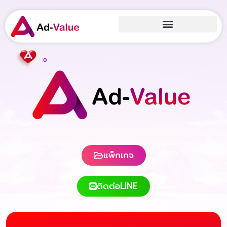
Ad-valu
แพ็กเกจ
ติดต่อLINE