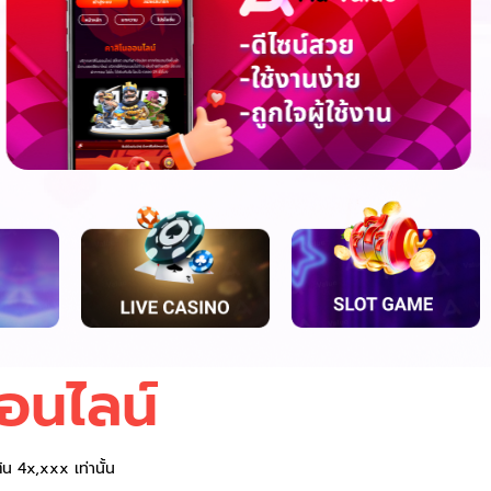
ออนไลน์
มต้น 4x,xxx เท่านั้น