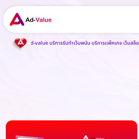
Ad-value บริการรับทำเว็บพนัน บริการเเพ็คเกจ เว็บสล็อต เว็บบอล เว็