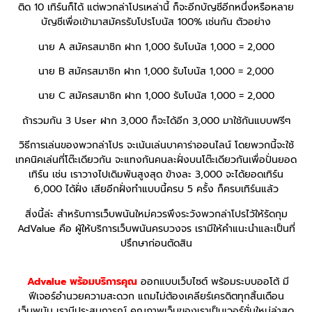
ติด 10 เทิร์นก็ได้ แต่พวกล่าโปรเหล่านี้ ก็จะอีกบัญชีอีกหนึ่งหรือหลาย
บัญชีเพื่อเข้ามาสมัครรับโปรโบนัส 100% เช่นกัน ตัวอย่าง
นาย A สมัครสมาชิก ฝาก 1,000 รับโบนัส 1,000 = 2,000
นาย B สมัครสมาชิก ฝาก 1,000 รับโบนัส 1,000 = 2,000
นาย C สมัครสมาชิก ฝาก 1,000 รับโบนัส 1,000 = 2,000
ถ้ารวมกัน 3 User ฝาก 3,000 ก็จะได้อีก 3,000 มาใช้กันแบบฟรีๆ
วิธีการเล่นของพวกล่าโปร จะเน้นเล่นบาคาร่าออนไลน์ โดยพวกนี้จะใช้
เทคนิคเล่นที่โต๊ะเดียวกัน จะแทงกันคนละฝั่งบนโต๊ะเดียวกันเพื่อปั่นยอด
เทิร์น เช่น เราวางไปเดิมพันสูงสุด ข้างละ 3,000 จะได้ยอดเทิร์น
6,000 ได้ฝั่ง เสียอีกฝั่งทำแบบนี้ครบ 5 ครั้ง ก็ครบเทิร์นแล้ว
สิ่งนี้ล่ะ สำหรับการเว็บพนันใหม่ควรพึงระวังพวกล่าโปรไว้ให้รัดกุม
AdValue คือ ผู้ให้บริการเว็บพนันครบวงจร เรามีให้คำแนะนำและเป็นที่
ปรึกษาก่อนตัดสิน
Advalue พร้อมบริการคุณ
ออกแบบเว็บไซต์ พร้อมระบบออโต้
มี
ฟีเจอร์อำนวยความสะดวก แถมไม่ต้องเคลียร์เครดิตทุกสิ้นเดือน
เว็บพนัน เรามีประสบการณ์
คุณภาพเว็บของเราเป็นเวอร์ชั่นใหม่ล่าสุด