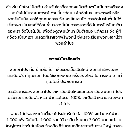
สำหรับ มือใหม่เปิดเว็บ
สำหรับใครที่อยากจะเปิดเว็บพนันเป็นของตัวเอง
และยังไม่มีประสบการณ์ ด้านนี้มาก่อน
แล้วจัดโปร เครดิตฟรี หรือ
ฝากรับโบนัส ขอให้ทุกคนควรระวัง จะเสียเงินได้
การจัดโปรโมชั่นไม่ใช่
เรื่องผิด เป็นสิ่งที่ดีด้วยซ้ำ เพราะนี่เป็นการตลาดที่ดี ในการโปรโมทเว็บ
ของเรา จัดโปรโมชั่น เพื่อดึงดูดคนเข้ามา มันดีเสมอ แต่ควรระวัง ผู้ที่
หวังจะเข้ามาเอา เครดิตที่เราแจกฟรีพวกนี้ ซึ่งเราจะเรียกพวกเหลานี้ว่า
พวกล่าโปร
พวกล่าโปรคืออะไร
พวกล่าโปร คือ นักเล่นที่น่ากลัวของเว็บเปิดใหม่ พวกเค้าจ้องจะเอา
เครดิตฟรี ที่คุณแจก โดยใช้เล่ห์เหลี่ยม หรือช่องโหว่ ในการเล่น จากที่
คุณไม่มี ประสบการณ์
โดยวิธีการของพวกล่าโปร จะหาเว็บเปิดใหม่และเลือกเว็บพนันที่ทำโปร
โมชั่นแจกเครดิตฟรี หรือ ฝากรับโบนัส 100% จะเป็นเป้าหมายของพวก
ล่าโปร
พวกล่าโปรจจะหาเว็บที่แจกโปรฝากรับโบนัส 100% จะทำการก็ฝาก
1,000 เพื่อรับโบนัส 1,000 รวมได้เครดิตทั้งหมด 2,000 บาท แต่ส่วน
ใหญ่การฝากรับโบนัสจะต้องติดเทิร์นตามกติกาของเว็บส่วนใหญ่ อาจจะ