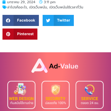
มกราคม 29, 2024
3:11 pm
ล่าโปรคืออะไร
,
เปิดเว็บพนัน
,
เปิดเว็บพนันใช้เวลากี่วัน
Facebook
Twitter
Pinterest