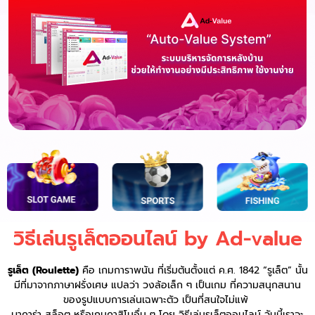
วิธีเล่นรูเล็ตออนไลน์ by Ad-value
รูเล็ต (Roulette)
คือ เกมการาพนัน ที่เริ่มต้นตั้งแต่ ค.ศ. 1842 “รูเล็ต” นั้น
มีที่มาจากภาษาฝรั่งเศษ แปลว่า วงล้อเล็ก ๆ เป็นเกม ที่ความสนุกสนาน
ของรูปแบบการเล่นเฉพาะตัว เป็นที่สนใจไม่แพ้
บาคาร่า สล็อต หรือเกมคาสิโนอื่น ๆ โดย วิธีเล่นรูเล็ตออนไลน์ วันนี้เราจะ