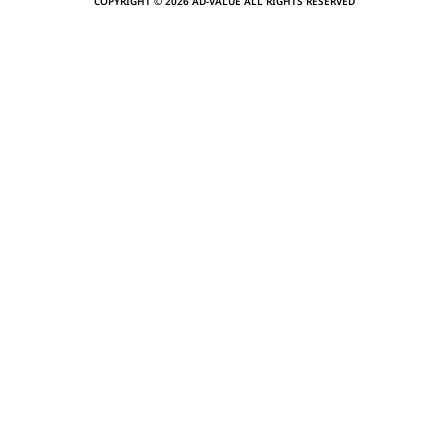
COPYRIGHT © 2026 AD-VALUE ALL RIGHTS RESERVED