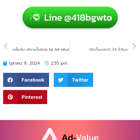
PREVIOUS
NEXT
เคล็ดลับ บริหารเว็บพนัน by Ad-value
เปิดเว็บบาคาร่า 24 ชั่วโมง
ตุลาคม 9, 2024
2:55 pm
Facebook
Twitter
Pinterest