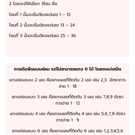
2 โดยจะมีให้เลือก 3โซน คือ
โซนที่ 1 นั้นจะเริ่มต้องแต่เลข 1 – 12
โซนที่ 2 นั้นจะเริ่มต้องแต่เลข 13 – 24
โซนที่ 3 นั้นจะเริ่มต้องแต่เลข 25 – 36
การเดิมพันแบบค่อม แต่ไม่สามารถแทง 0 ได้ โดยจะแบ่งเป็น
แทงค่อมแบบ 2 เลข คือแทงเลขที่ติดกัน 2 เลข เช่น 2,3 อัตราการ
จ่าย 1 : 18
แทงค่อมแบบ 3 เลข คือแทงเลขที่ติดกัน 3 เลข เช่น 7,8,9 อัตรา
การจ่าย 1 : 12
แทงค่อมแบบ 4 เลข คือแทงเลขที่ติดกัน 4 เลข เช่น 5,6,7,8 อัตรา
การจ่าย 1 : 9
แทงค่อมแบบ 6 เลข คือแทงเลขที่ติดกัน 6 เลข เช่น 1,2,3,4,5,6