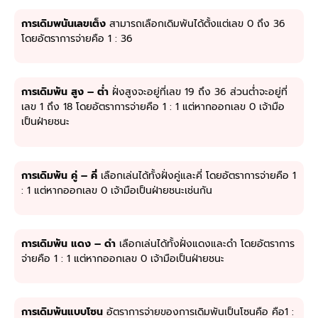
การเดิมพนันเลขเต็ง
สามารถเลือกเดิมพันได้ตั้งแต่เลข 0 ถึง 36
โดยอัตราการจ่ายคือ 1 : 36
การเดิมพัน สูง – ต่ำ
ฝั่งสูงจะอยู่ที่เลข 19 ถึง 36 ส่วนต่ำจะอยู่ที่
เลข 1 ถึง 18 โดยอัตราการจ่ายคือ 1 : 1 แต่หากออกเลข 0 เจ้ามือ
เป็นฝ่ายชนะ
การเดิมพัน คู่ – คี่
เลือกเล่นได้ทั้งฝั่งคู่และคี่ โดยอัตราการจ่ายคือ 1
: 1 แต่หากออกเลข 0 เจ้ามือเป็นฝ่ายชนะเช่นกัน
การเดิมพัน แดง – ดำ
เลือกเล่นได้ทั้งฝั่งแดงและดำ โดยอัตราการ
จ่ายคือ 1 : 1 แต่หากออกเลข 0 เจ้ามือเป็นฝ่ายชนะ
การเดิมพันแบบโซน
อัตราการจ่ายของการเดิมพันเป็นโซนคือ คือ1 :