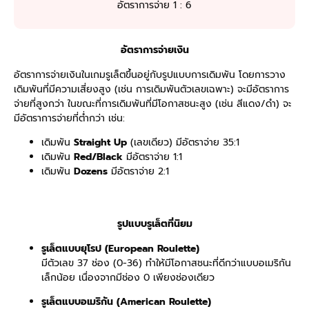
อัตราการจ่าย 1 : 6
อัตราการจ่ายเงิน
อัตราการจ่ายเงินในเกมรูเล็ตขึ้นอยู่กับรูปแบบการเดิมพัน โดยการวาง
เดิมพันที่มีความเสี่ยงสูง (เช่น การเดิมพันตัวเลขเฉพาะ) จะมีอัตราการ
จ่ายที่สูงกว่า ในขณะที่การเดิมพันที่มีโอกาสชนะสูง (เช่น สีแดง/ดำ) จะ
มีอัตราการจ่ายที่ต่ำกว่า เช่น:
เดิมพัน
Straight Up
(เลขเดียว) มีอัตราจ่าย 35:1
เดิมพัน
Red/Black
มีอัตราจ่าย 1:1
เดิมพัน
Dozens
มีอัตราจ่าย 2:1
รูปแบบรูเล็ตที่นิยม
รูเล็ตแบบยุโรป (European Roulette)
มีตัวเลข 37 ช่อง (0-36) ทำให้มีโอกาสชนะที่ดีกว่าแบบอเมริกัน
เล็กน้อย เนื่องจากมีช่อง 0 เพียงช่องเดียว
รูเล็ตแบบอเมริกัน (American Roulette)