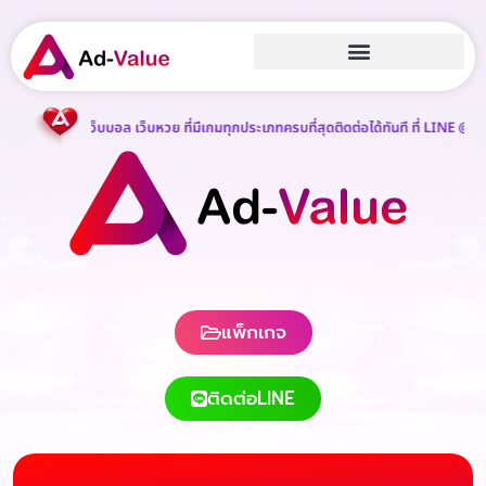
ว็บสล็อต เว็บบอล เว็บหวย ที่มีเกมทุกประเภทครบที่สุดติดต่อได้ทันที ที่ LINE @418b
แพ็กเกจ
ติดต่อLINE