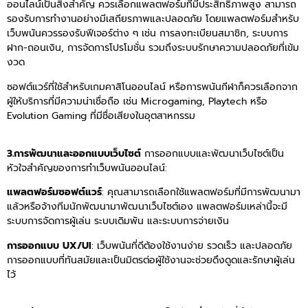
ออนไลน์เป็นสิ่งสำคัญ ควรเลือกแพลตฟอร์มที่มีประสิทธิภาพสูง สามารถ
รองรับการทำงานอย่างมีเสถียรภาพและปลอดภัย โดยแพลตฟอร์มสำหรับ
เว็บพนันควรรองรับฟีเจอร์ต่าง ๆ เช่น การลงทะเบียนสมาชิก, ระบบการ
ฝาก-ถอนเงิน, การจัดการโปรโมชั่น รวมถึงระบบรักษาความปลอดภัยที่เข้ม
งวด
ซอฟต์แวร์ที่ใช้สำหรับเกมคาสิโนออนไลน์ หรือการพนันกีฬาก็ควรเลือกจาก
ผู้ให้บริการที่มีความน่าเชื่อถือ เช่น Microgaming, Playtech หรือ
Evolution Gaming ที่มีชื่อเสียงในอุตสาหกรรม
3.การพัฒนาและออกแบบเว็บไซต์
การออกแบบและพัฒนาเว็บไซต์เป็น
หัวใจสำคัญของการทำเว็บพนันออนไลน์:
แพลตฟอร์มซอฟต์แวร์
: คุณสามารถเลือกใช้แพลตฟอร์มที่มีการพัฒนามา
แล้วหรือจ้างทีมนักพัฒนามาพัฒนาเว็บไซต์เอง แพลตฟอร์มเหล่านี้จะมี
ระบบการจัดการผู้เล่น ระบบเดิมพัน และระบบการจ่ายเงิน
การออกแบบ UX/UI
: เว็บพนันที่ดีต้องใช้งานง่าย รวดเร็ว และปลอดภัย
การออกแบบที่ทันสมัยและเป็นมิตรต่อผู้ใช้งานจะช่วยดึงดูดและรักษาผู้เล่น
ไว้