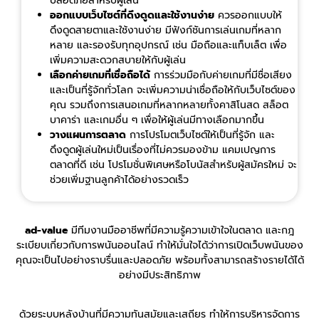
ปลอดภัยสำหรับผู้เล่น
ออกแบบเว็บไซต์ที่ดึงดูดและใช้งานง่าย
ควรออกแบบให้
ดึงดูดสายตาและใช้งานง่าย มีฟังก์ชันการเล่นเกมที่หลาก
หลาย และรองรับทุกอุปกรณ์ เช่น มือถือและแท็บเล็ต เพื่อ
เพิ่มความสะดวกสบายให้กับผู้เล่น
เลือกค่ายเกมที่เชื่อถือได้
การร่วมมือกับค่ายเกมที่มีชื่อเสียง
และเป็นที่รู้จักทั่วโลก จะเพิ่มความน่าเชื่อถือให้กับเว็บไซต์ของ
คุณ รวมถึงการเสนอเกมที่หลากหลายทั้งคาสิโนสด สล็อต
บาคาร่า และเกมอื่น ๆ เพื่อให้ผู้เล่นมีทางเลือกมากขึ้น
วางแผนการตลาด
การโปรโมตเว็บไซต์ให้เป็นที่รู้จัก และ
ดึงดูดผู้เล่นใหม่เป็นเรื่องที่ไม่ควรมองข้าม แคมเปญการ
ตลาดที่ดี เช่น โปรโมชั่นพิเศษหรือโบนัสสำหรับผู้สมัครใหม่ จะ
ช่วยเพิ่มฐานลูกค้าได้อย่างรวดเร็ว
ad-value
มีทีมงานมืออาชีพที่มีความรู้ความเข้าใจในตลาด และกฎ
ระเบียบเกี่ยวกับการพนันออนไลน์ ทำให้มั่นใจได้ว่าการเปิดเว็บพนันของ
คุณจะเป็นไปอย่างราบรื่นและปลอดภัย พร้อมทั้งสามารถสร้างรายได้ได้
อย่างมีประสิทธิภาพ
ด้วยระบบหลังบ้านที่มีความทันสมัยและเสถียร ทำให้การบริหารจัดการ