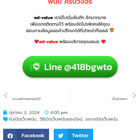
พนัน ครบวงจร
ad-value
เรามีโปรโมชั่นดีๆ อีกมากมาย
เพียงกดติดตามไว้ พร้อมจัดโปรพิเศษให้คุณ
สอบถามข้อมูลขอคำปรึกษาได้ที่เจ้าหน้าที่เซลล์
ad-value
พร้อมบริการคุณเสมอ
PREVIOUS
NEXT
ระบบฝากถอนออโต้
เว็บสายเทา
ตุลาคม 3, 2024
4:00 pm
รับเปิดเว็บพนัน
,
วิธีเปิดเว็บพนันออนไลน์
,
อยากเปิดเว็บพนัน
Facebook
Twitter