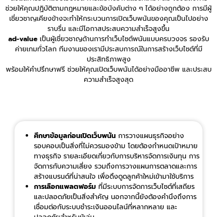
ช่วยให้คุณปฏิบัติตามกฎหมายและข้อบังคับต่าง ๆ ได้อย่างถูกต้อง การมีผู้
เชี่ยวชาญเคียงข้างจะทำให้กระบวนการเปิดเว็บพนันของคุณเป็นไปอย่าง
ราบรื่น และมีโอกาสประสบความสำเร็จสูงขึ้น
ad-value
เป็นผู้เชี่ยวชาญด้านการทำเว็บไซต์พนันแบบครบวงจร รองรับ
ค่ายเกมทั่วโลก ทีมงานของเรามีประสบการณ์ในการสร้างเว็บไซต์ที่มี
ประสิทธิภาพสูง
พร้อมให้คำปรึกษาฟรี ช่วยให้คุณเปิดเว็บพนันได้อย่างมืออาชีพ และประสบ
ความสำเร็จสูงสุด
ศึกษาข้อมูลก่อนเปิดเว็บพนัน
การวางแผนธุรกิจอย่าง
รอบคอบเป็นสิ่งที่ไม่ควรมองข้าม โดยต้องกำหนดเป้าหมาย
ทางธุรกิจ รายละเอียดเกี่ยวกับการบริหารจัดการเงินทุน การ
จัดการกับความเสี่ยง รวมถึงการวางแผนการตลาดและการ
สร้างแบรนด์ที่น่าสนใจ เพื่อดึงดูดลูกค้าใหม่เข้ามาใช้บริการ
การเลือกแพลตฟอร์ม
ที่มีระบบการจัดการเว็บไซต์ที่เสถียร
และปลอดภัยเป็นสิ่งสำคัญ นอกจากนี้ยังต้องคำนึงถึงการ
เชื่อมต่อกับระบบชำระเงินออนไลน์ที่หลากหลาย และ