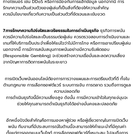
ทางไซเบอร์ เช่น DDoS หรือการป้องกันการแฮ็กข้อมูล
นอกจากนี้ การ
รักษาความเป็นส่วนตัวของผู้เล่นก็เป็นสิ่งที่ต้องให้ความสำคัญ
ควรมีนโยบายเกี่ยวกับความเป็นส่วนตัวที่ชัดเจนและเข้มงวด
7.การรักษาความโปร่งใสและจริยธรรมในการดำเนินธุรกิจ
ธุรกิจการพนัน
ควรมีความโปร่งใสและเป็นธรรมต่อผู้เล่น ควรตรวจสอบการดำเนินงานและ
เกมที่ให้บริการเป็นประจำเพื่อให้แน่ใจว่าไม่มีการโกง หรือการเอาเปรียบผู้เล่น
นอกจากนี้ การมีการสนับสนุนการพนันอย่างมีความรับผิดชอบ
(Responsible Gambling) จะช่วยสร้างความเชื่อมั่นและลดความเสี่ยง
จากปัญหาการติดการพนันในระยะยาว
การเปิดเว็บพนันออนไลน์ต้องการการวางแผนและการเตรียมตัวที่ดี ทั้งใน
ด้านกฎหมาย การเลือกซอฟต์แวร์ ระบบการเงิน การตลาด รวมถึงการดูแล
ความปลอดภัย
การดำเนินธุรกิจนี้มีความเสี่ยงสูง ดังนั้น การมีความเข้าใจในทุกแง่มุมจะ
ช่วยให้คุณสามารถดำเนินธุรกิจได้อย่างมั่นคงและปลอดภัย
อีกหนึ่งปัจจัยสำคัญคือการมองหาผู้ช่วย หรือผู้เชี่ยวชาญในการเปิดเว็บ
พนัน ทีมงานที่มีประสบการณ์ในด้านนี้จะสามารถให้คำแนะนำที่มีคุณค่า
ตั้งแต่การออกแบบเว็บไซต์ การเลือกซอฟต์แวร์ที่เหมาะสม ไปจนถึงการ