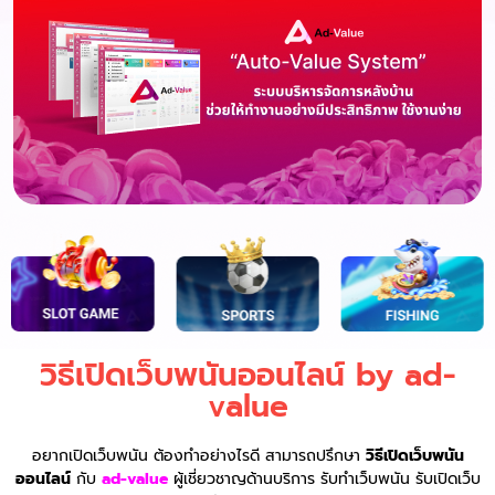
วิธีเปิดเว็บพนันออนไลน์ by ad-
value
อยากเปิดเว็บพนัน ต้องทำอย่างไรดี สามารถปรึกษา
วิธีเปิดเว็บพนัน
ออนไลน์
กับ
ad-value
ผู้เชี่ยวชาญด้านบริการ รับทำเว็บพนัน รับเปิดเว็บ