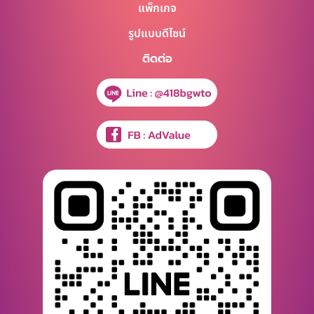
แพ็กเกจ
รูปแบบดีไซน์
ติดต่อ