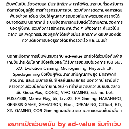
เว็บพนันเป็นเรื่องง่ายและมีประสิทธิภาพ เราได้พัฒนาระบบที่รองรับการ
จัดการข้อมูลผู้ใช้ การทำธุรกรรมการเงิน รวมถึงการติดตามผลการเดิม
พันอย่างละเอียด ช่วยให้คุณสามารถมองเห็นภาพรวมของธุรกิจได้
อย่างชัดเจน นอกจากนี้ ระบบยังสามารถปรับแต่งได้ตามความต้องการ
ของผู้ใช้งาน รวมถึงการสร้างรายงานต่าง ๆ เพื่อวิเคราะห์แนวโน้ม
ตลาด และพฤติกรรมของลูกค้าได้อย่างมีประสิทธิภาพ ตอบสนองต่อ
ความต้องการของธุรกิจได้อย่างรวดเร็ว และแม่นยำ
นอกเหนือจากการเป็นพันธมิตรกับ
ad-value
เรายังได้ร่วมมือกับค่าย
เกมชั้นนำระดับโลกที่มีชื่อเสียงและได้รับการยอมรับในวงการ เช่น Slot
XO, Evolution Gaming, Microgaming, Playtech และ
Spadegaming ซึ่งเป็นผู้พัฒนาเกมที่มีคุณภาพสูง มีกราฟิกที่
สวยงาม และระบบการเล่นที่ไหลลื่นและเสถียร นอกจากนี้ เรายังได้
สร้างความร่วมมือกับค่ายเกมใหม่ ๆ ที่กำลังได้รับความนิยมในตลาด
เช่น GiocoPlus, ICONIC, VIVO GAMING, ask me bet,
PUSSY888, Manna Play, Jili, Live22, KA Gaming, HABANERO,
GENESIS GAME, GAMATRON, Ebet, DREAMING, CITIbet, BTi,
XIN GAMING, CO9 Gaming และอีกมากมายจากแบรนด์ชั้นนำอื่น ๆ
อยากเปิดเว็บพนัน by ad-value รับทำเว็บ