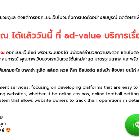
วยดูแล ตั้งแต่การออกแบบเว็บไปจนถึงการเปิดตัวอย่างสมบูรณ์ ติดต่อเราเพื
ณ ได้แล้ววันนี้ ที่ ad-value บริการเร
คุณ
ออกแบบเว็บไซต์ พร้อมระบบออโต้
มีฟีเจอร์อำนวยความสะดวก แถมไม่ต้องเ
ประสบการณ์
คุณภาพเว็บของเราเป็นเวอร์ชั่นใหม่ล่าสุด มาตรฐานสากล และพร้
ิ่มเกมอะไร บาคาร่า รูเล็ต สล็อต หวย กีฬา อีสปอร์ต แข่งม้า ยิงปลา ชนไก
ment services, focusing on developing platforms that are easy to 
ng websites, whether it be online casinos, online football bettin
em that allows website owners to track their operations in detail 
าย
้คุณ
ซลล์