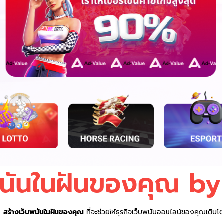
พนันในฝันของคุณ b
น
สร้างเว็บพนันในฝันของคุณ
ที่จะช่วยให้ธุรกิจเว็บพนันออนไลน์ของคุณเติบโต