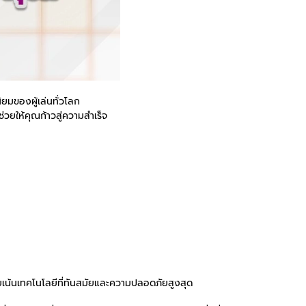
ิยมของผู้เล่นทั่วโลก
ยให้คุณก้าวสู่ความสำเร็จ
เน้นเทคโนโลยีที่ทันสมัยและความปลอดภัยสูงสุด