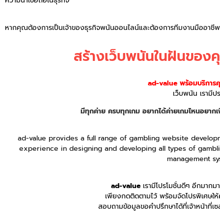
ความน่าเชื่อถือในธุรกิจ
หากคุณต้องการเป็นเจ้าของธุรกิจพนันออนไลน์และต้องการทีมงานมืออาชีพช่
สร้างเว็บพนันในฝันของคุ
ad-value พร้อมบริการ
เว็บพนัน เรามี
มีทุกค่าย ครบทุกเกม อยากได้ค่ายเกมไหนอยากเพ
ad-value provides a full range of gambling website develop
experience in designing and developing all types of gambli
management syst
ad-value
เรามีโปรโมชั่นดีๆ อีกมากม
เพียงกดติดตามไว้ พร้อมจัดโปรพิเศษให
สอบถามข้อมูลขอคำปรึกษาได้ที่เจ้าหน้าที่เ