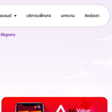
งแบรนด์
บริการเเพ็กเกจ
บทความ
ติดต่อเรา