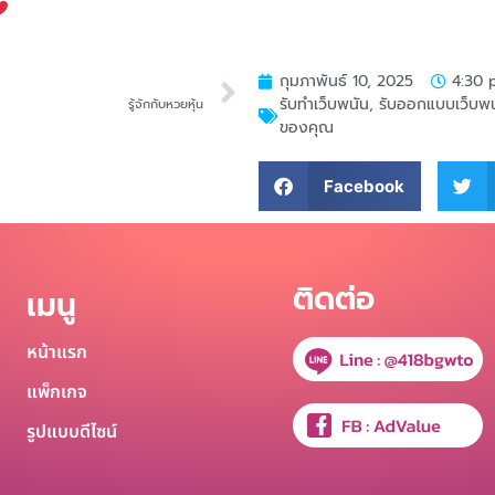
กุมภาพันธ์ 10, 2025
4:30 
NEXT
รับทำเว็บพนัน
,
รับออกแบบเว็บพ
รู้จักกับหวยหุ้น
ของคุณ
Facebook
ติดต่อ
เมนู
หน้าแรก
แพ็กเกจ
รูปแบบดีไซน์