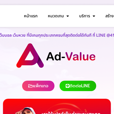
หน้าแรก
หมวดเกม
บริการ
สร้า
ที่มีเกมทุกประเภทครบที่สุดติดต่อได้ทันที ที่ LINE @418bgwto
แพ็กเกจ
ติดต่อLINE