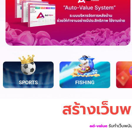
สร้างเว็บ
ad-value
รับทำเว็บพนั