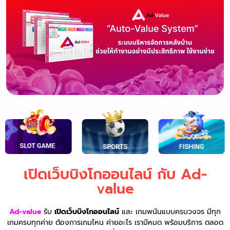
เปิดเว็บบิงโกออนไลน์ กับ Ad-
value
Ad-value
รับ
เปิดเว็บบิงโกออนไลน์
และ เกมพนันแบบครบวงจร มีทุก
เกมครบทุกค่าย ต้องการเกมไหน ค่ายอะไร เรามีหมด พร้อมบริการ ตลอด