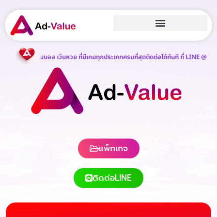
บสล็อต เว็บบอล เว็บหวย ที่มีเกมทุกประเภทครบที่สุดติดต่อได้ทันที ที่ LINE @418bgw
แพ็กเกจ
ติดต่อLINE