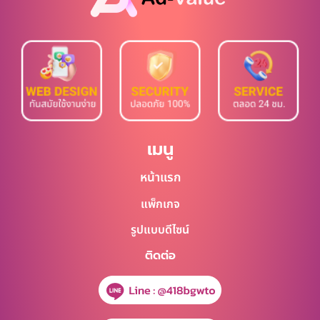
เมนู
หน้าแรก
แพ็กเกจ
รูปแบบดีไซน์
ติดต่อ