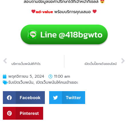
สอบถามข้อมูลขอคำปรึกษาได้ที่เจ้าหน้าที่เซลล์
ad-value
พร้อมบริการคุณเสมอ
PREVIOUS
NEXT
บริหารเว็บพนันให้กำไร
เปิดเว็บป็อกเด้งออนไลน์
พฤศจิกายน 5, 2024
11:00 am
รับเปิดเว็บพนัน
,
เปิดเว็บพนันให้คนเข้าเยอะ
Facebook
Twitter
Pinterest