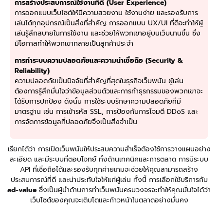
การสร้างประสบการณ์ใช้งานที่ดี (User Experience)
การออกแบบเว็บไซต์ให้มีความสวยงาม ใช้งานง่าย และรองรับการ
เล่นได้ทุกอุปกรณ์เป็นสิ่งที่สำคัญ การออกแบบ UX/UI ที่ดีจะทำให้ผู้
เล่นรู้สึกสบายในการใช้งาน และช่วยให้พวกเขาอยู่บนเว็บนานขึ้น ซึ่ง
มีโอกาสทำให้พวกเขากลายเป็นลูกค้าประจำ
การทำระบบความปลอดภัยและความน่าเชื่อถือ (Security &
Reliability)
ความปลอดภัยเป็นปัจจัยที่สำคัญที่สุดในธุรกิจเว็บพนัน ผู้เล่น
ต้องการรู้สึกมั่นใจว่าข้อมูลส่วนตัวและการทำธุรกรรมของพวกเขาจะ
ได้รับการปกป้อง ดังนั้น การใช้ระบบรักษาความปลอดภัยที่มี
มาตรฐาน เช่น การเข้ารหัส SSL, การป้องกันการโจมตี DDoS และ
การจัดการข้อมูลที่ปลอดภัยจึงเป็นสิ่งจำเป็น
เรียกได้ว่า การเปิดเว็บพนันให้ประสบความสำเร็จต้องใช้การวางแผนอย่าง
ละเอียด และมีระบบที่ตอบโจทย์ ทั้งด้านเทคนิคและการตลาด การมีระบบ
API ที่เชื่อถือได้และรองรับทุกค่ายเกมจะช่วยให้คุณสามารถสร้าง
ประสบการณ์ที่ดี และน่าประทับใจให้แก่ผู้เล่น ทั้งนี้ การเลือกใช้บริการกับ
ad-value
ซึ่งเป็นผู้นำด้านการทำเว็บพนันครบวงจรจะทำให้คุณมั่นใจได้ว่า
เว็บไซต์ของคุณจะเติบโตและก้าวหน้าในตลาดอย่างมั่นคง