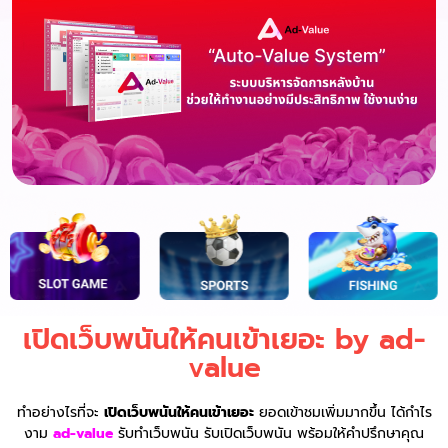
เปิดเว็บพนันให้คนเข้าเยอะ by ad-
value
ทำอย่างไรที่จะ
เปิดเว็บพนันให้คนเข้าเยอะ
ยอดเข้าชมเพิ่มมากขึ้น ได้กำไร
งาม
ad-value
รับทำเว็บพนัน รับเปิดเว็บพนัน พร้อมให้คำปรึกษาคุณ