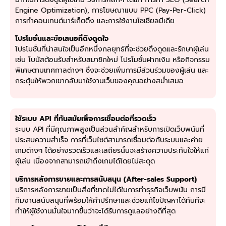
Engine Optimization), การโฆษณาแบบ PPC (Pay-Per-Click)
การทำคอนเทนต์มาร์เก็ตติ้ง และการใช้งานโซเชียลมีเดีย
โปรโมชั่นและข้อเสนอที่ดึงดูดใจ
โปรโมชั่นที่น่าสนใจเป็นอีกหนึ่งกลยุทธ์ที่จะช่วยดึงดูดและรักษาผู้เล่น
เช่น โบนัสต้อนรับสำหรับสมาชิกใหม่ โปรโมชั่นฝากเงิน หรือกิจกรรม
พิเศษตามเทศกาลต่างๆ ซึ่งจะช่วยเพิ่มการมีส่วนร่วมของผู้เล่น และ
กระตุ้นให้พวกเขากลับมาใช้งานเว็บของคุณอย่างสม่ำเสมอ
ใช้ระบบ API ที่ทันสมัยเพื่อการเชื่อมต่อที่รวดเร็ว
ระบบ API ที่มีคุณภาพสูงเป็นส่วนสำคัญสำหรับการเปิดเว็บพนันที่
ประสบความสำเร็จ การที่เว็บไซต์สามารถเชื่อมต่อกับระบบและค่าย
เกมต่างๆ ได้อย่างรวดเร็วและเสถียรนั้นจะสร้างความประทับใจให้แก่
ผู้เล่น เนื่องจากสามารถเข้าถึงเกมได้โดยไม่สะดุด
บริการหลังการขายและการสนับสนุน (After-sales Support)
บริการหลังการขายเป็นสิ่งที่ขาดไม่ได้ในการทำธุรกิจเว็บพนัน การมี
ทีมงานสนับสนุนที่พร้อมให้คำปรึกษาและช่วยแก้ไขปัญหาได้ทันทีจะ
ทำให้ผู้ใช้งานมั่นใจมากขึ้นว่าจะได้รับการดูแลอย่างดีที่สุด