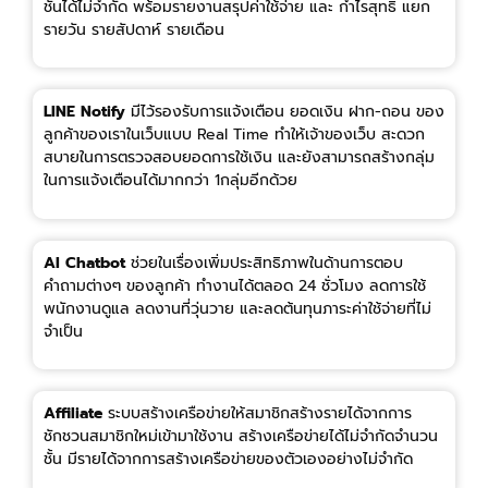
ชั่นได้ไม่จำกัด พร้อมรายงานสรุปค่าใช้จ่าย และ กำไรสุทธิ แยก
รายวัน รายสัปดาห์ รายเดือน
LINE Notify
มีไว้รองรับการแจ้งเตือน ยอดเงิน ฝาก-ถอน ของ
ลูกค้าของเราในเว็บแบบ Real Time ทำให้เจ้าของเว็บ สะดวก
สบายในการตรวจสอบยอดการใช้เงิน และยังสามารถสร้างกลุ่ม
ในการแจ้งเตือนได้มากกว่า 1กลุ่มอีกด้วย
AI Chatbot
ช่วยในเรื่องเพิ่มประสิทธิภาพในด้านการตอบ
คำถามต่างๆ ของลูกค้า ทำงานได้ตลอด 24 ชั่วโมง ลดการใช้
พนักงานดูแล ลดงานที่วุ่นวาย และลดต้นทุนภาระค่าใช้จ่ายที่ไม่
จำเป็น
Affiliate
ระบบสร้างเครือข่ายให้สมาชิกสร้างรายได้จากการ
ชักชวนสมาชิกใหม่เข้ามาใช้งาน สร้างเครือข่ายได้ไม่จำกัดจำนวน
ชั้น มีรายได้จากการสร้างเครือข่ายของตัวเองอย่างไม่จำกัด