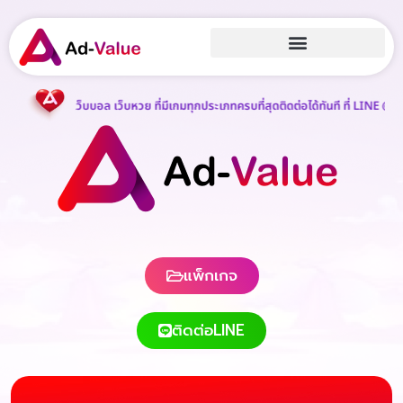
ว็บสล็อต เว็บบอล เว็บหวย ที่มีเกมทุกประเภทครบที่สุดติดต่อได้ทันที ที่ LINE @418b
แพ็กเกจ
ติดต่อLINE