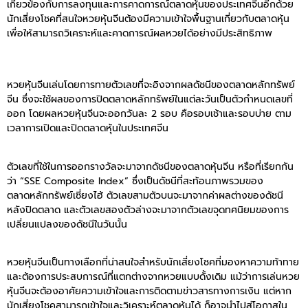
เกี่ยวข้องกับการลงทุนและการคาดการณ์ตลาดหุ้นของประเทศจีนอีกด้วย
นักเสี่ยงโชคที่สนใจหวยหุ้นจีนต้องมีความเข้าใจพื้นฐานเกี่ยวกับตลาดหุ้น
เพื่อให้สามารถวิเคราะห์และคาดการณ์ผลหวยได้อย่างมีประสิทธิภาพ
หวยหุ้นจีนเล่นโดยการทายตัวเลขที่จะอิงจากผลดัชนีของตลาดหลักทรัพย์
จีน ซึ่งจะใช้ผลของการปิดตลาดหลักทรัพย์ในแต่ละวันเป็นตัวกำหนดเลขที่
ออก โดยผลหวยหุ้นจีนจะออกวันละ 2 รอบ คือรอบเช้าและรอบบ่าย ตาม
เวลาการเปิดและปิดตลาดหุ้นในประเทศจีน
ตัวเลขที่ใช้ในการออกรางวัลจะมาจากดัชนีของตลาดหุ้นจีน หรือที่เรียกกัน
ว่า “SSE Composite Index” ซึ่งเป็นดัชนีที่สะท้อนภาพรวมของ
ตลาดหลักทรัพย์เซี่ยงไฮ้ ตัวเลขสามตัวบนจะมาจากค่าผลต่างของดัชนี
หลังปิดตลาด และตัวเลขสองตัวล่างจะมาจากตัวเลขจุดทศนิยมของการ
เปลี่ยนแปลงของดัชนีในวันนั้น
หวยหุ้นจีนเป็นทางเลือกที่น่าสนใจสำหรับนักเสี่ยงโชคที่มองหาความท้าทาย
และต้องการประสบการณ์ที่แตกต่างจากหวยแบบดั้งเดิม แม้ว่าการเล่นหวย
หุ้นจีนจะต้องอาศัยความเข้าใจและการติดตามข่าวสารทางการเงิน แต่หาก
นักเสี่ยงโชคสามารถเข้าใจและวิเคราะห์ตลาดหุ้นได้ ก็อาจนำไปสู่โอกาสใน