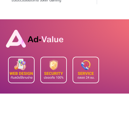
รับเปิดเว็บสล็อตค่าย Joker Gaming