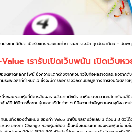
 30 จากประเทศอียิปต์ เปิดรับแทงหวยและทำการออกรางวัล ทุกวันอาทิตย์ – วั
d-Value เรารับเปิดเว็บพนัน เปิดเว็บห
องตลาดหลักทรัพย์ ซึ่งความแตกต่างจากหวยทั่วไปคือผลรางวัลจะอิงจากดัชน
มระยะเวลาที่กำหนดไว้ ซึ่งจะมีการออกรางวัลตามข้อมูลทางการเงินในตลาดหุ้น
นึ่งของหวยหุ้นที่มีการอิงผลรางวัลจากดัชนีราคาหุ้นของตลาดหลักทรัพย์อียิ
้นอียิปต์มีการซื้อขายหุ้นของบริษัทต่าง ๆ ที่มีความสำคัญต่อเศรษฐกิจขอ
ทศนิยมทั้งสองตำแหน่ง ของค่า Value มาเป็นผลรางวัลเลข 3 ตัวบน 3 ตัวโต๊ด
ำแหน่ง ของค่า Change
หวยหุ้นอียิปต์ เป็นหนึ่งในประเภทของหวยหุ้นที่นัก
รัพย์ในประเทศอียิปต์ (EGX 30) เป็นตัวชี้วัดผลการออกรางวัล โดยหวยหุ้นอียิ