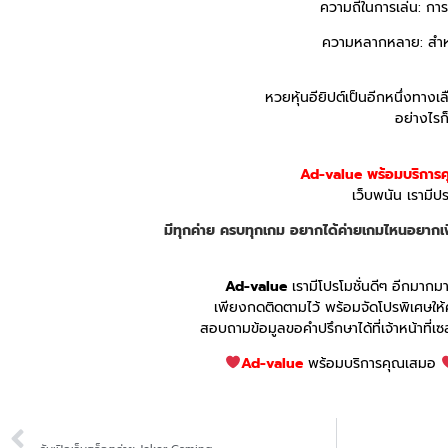
ความถี่ในการเล่น: กา
ความหลากหลาย: สำหรั
หวยหุ้นอียิปต์เป็นอีกหนึ่งทาง
อย่างไรก
Ad-value พร้อมบริการ
เว็บพนัน เรามี
มีทุกค่าย ครบทุกเกม อยากได้ค่ายเกมไหนอยากเพ
Ad-value
เรามีโปรโมชั่นดีๆ อีกมากม
เพียงกดติดตามไว้ พร้อมจัดโปรพิเศษให
สอบถามข้อมูลขอคำปรึกษาได้ที่เจ้าหน้าที่เ
Ad-value
พร้อมบริการคุณเสมอ
PREVIOUS