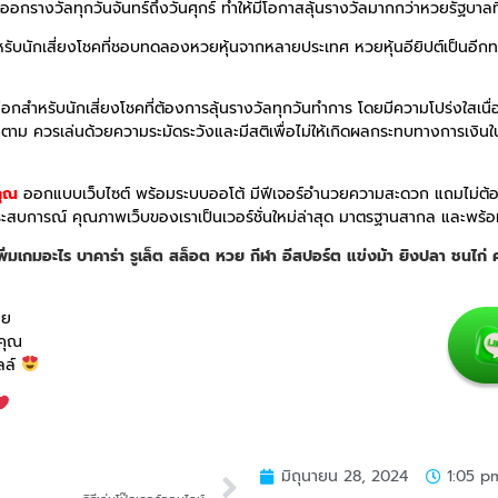
รออกรางวัลทุกวันจันทร์ถึงวันศุกร์ ทำให้มีโอกาสลุ้นรางวัลมากกว่าหวยรัฐบาล
บนักเสี่ยงโชคที่ชอบทดลองหวยหุ้นจากหลายประเทศ หวยหุ้นอียิปต์เป็นอีกทาง
เลือกสำหรับนักเสี่ยงโชคที่ต้องการลุ้นรางวัลทุกวันทำการ โดยมีความโปร่งใสเน
็ตาม ควรเล่นด้วยความระมัดระวังและมีสติเพื่อไม่ให้เกิดผลกระทบทางการเงิน
คุณ
ออกแบบเว็บไซต์ พร้อมระบบออโต้
มีฟีเจอร์อำนวยความสะดวก แถมไม่ต้องเ
ประสบการณ์
คุณภาพเว็บของเราเป็นเวอร์ชั่นใหม่ล่าสุด มาตรฐานสากล และพร้
ิ่มเกมอะไร บาคาร่า รูเล็ต สล็อต หวย กีฬา อีสปอร์ต แข่งม้า ยิงปลา ชนไก
าย
้คุณ
ซลล์
มิถุนายน 28, 2024
1:05 p
NEXT