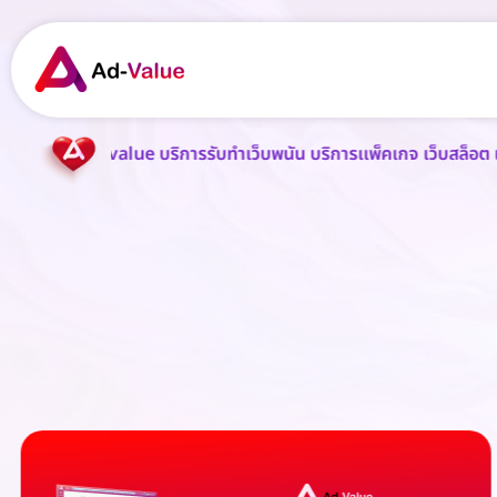
alue บริการรับทำเว็บพนัน บริการเเพ็คเกจ เว็บสล็อต เว็บบอล เว็บหวย