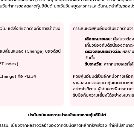
เป็นวันทำการของตลาดหุ้นอียิปต์ ยกเว้นวันหยุดราชการและวันหยุดสำคัญของป
่วไป แต่สิ่งที่แตกต่างคือการนำดัชนี
การเล่นหวยหุ้นอียิปต์ไม่แตกต่างจาก
เลือกหมายเลข:
ผู้เล่นจะต้อ
เกี่ยวข้องกับดัชนีของตลาด
ารเปลี่ยนแปลง (Change) ของดัชนี
ตรวจสอบผลรางวัล:
ผลรางวั
วันนั้น
SET Index)
รับรางวัล:
หากหมายเลขที่เลื
 (Change) คือ +12.34
หวยหุ้นอียิปต์เป็นอีกหนึ่งทางเลื
รางวัลจากดัชนีราคาหุ้นในตลาดหลัก
อย่างไรก็ตาม ผู้เล่นควรพิจารณาควา
รับมือกับความเสี่ยงได้อย่างเหมาะ
ประโยชน์และความน่าสนใจของหวยหุ้นอียิปต์
ธรรม: เนื่องจากผลรางวัลอ้างอิงจากดัชนีตลาดหลักทรัพย์จริง ทำให้ไม่สามาร