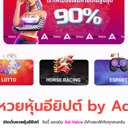
บหวยหุ้นอียิปต์ by 
เปิดเว็บหวยหุ้นอียิปต์
วันนี้ แอดมิน
Ad-Value
มีคำตอบให้กับทุกคนครับ