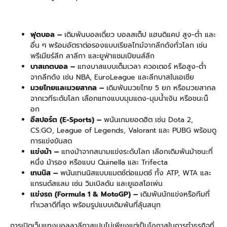
ฟุตบอล –
เดิมพันบอลเดี่ยว บอลสเต็ป แฮนดิแคป สูง-ต่ำ และ
อื่น ๆ พร้อมอัตราต่อรองแบบเรียลไทม์จากลีกดังทั่วโลก เช่น
พรีเมียร์ลีก ลาลีกา และยูฟ่าแชมเปียนส์ลีก
บาสเกตบอล –
แทงบาสแบบเต็มเวลา ควอเตอร์ หรือสูง-ต่ำ
จากลีกดัง เช่น NBA, EuroLeague และลีกบาสในเอเชีย
มวยไทยและมวยสากล –
เดิมพันมวยไทย 5 ยก หรือมวยสากล
จากเวทีระดับโลก เลือกแทงแบบมุมแดง-มุมน้ำเงิน หรือชนะน็
อก
อีสปอร์ต (E-Sports) –
พนันเกมยอดฮิต เช่น Dota 2,
CS:GO, League of Legends, Valorant และ PUBG พร้อมดู
การแข่งขันสด
แข่งม้า –
แทงม้าจากสนามแข่งระดับโลก เลือกเดิมพันม้าชนะที่
หนึ่ง ม้ารอง หรือแบบ Quinella และ Trifecta
เทนนิส –
พนันเทนนิสแบบแมตช์ต่อแมตช์ ทั้ง ATP, WTA และ
แกรนด์สแลม เช่น วิมเบิลดัน และยูเอสโอเพ่น
แข่งรถ (Formula 1 & MotoGP) –
เดิมพันนักแข่งหรือทีมที่
ทำเวลาดีที่สุด พร้อมรูปแบบเดิมพันที่ลุ้นสนุก
การเปิดเว็บแทงบอลลาลีกาสเปนไม่เพียงแต่เป็นโอกาสในการทำธุรกิจที่