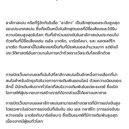
ลาลีกาสเปน หรือที่รู้จักกันในชื่อ “ลาลีกา” เป็นลีกฟุตบอลระดับสูงสุด
ของประเทศสเปน ซึ่งถือเป็นหนึ่งในลีกฟุตบอลที่มีชื่อเสียงและได้รับ
ความนิยมสูงสุดในโลก ทีมที่เข้าร่วมแข่งขันในลาลีกาสเปนประกอบไป
ด้วยทีมที่มีชื่อเสียงเช่น เรอัล มาดริด, บาร์เซโลนา, และ แอตเลติโก
มาดริด ทีมเหล่านี้ไม่เพียงแค่เป็นทีมที่มีแฟนบอลจำนวนมาก แต่ยังมี
ประวัติศาสตร์อันยาวนานในการคว้าถ้วยรางวัลระดับโลกอีกด้วย
การเปิดเว็บแทงบอลที่เน้นไปที่ลาลีกาสเปนเป็นอีกหนึ่งทางเลือกที่น่า
สนใจสำหรับนักธุรกิจในวงการการเดิมพันออนไลน์ ด้วยความนิยมของ
ลีกนี้ มีนักเดิมพันจากทั่วโลกที่สนใจวางเดิมพันในแต่ละแมตช์ ซึ่งเปิด
โอกาสให้ผู้ประกอบการสร้างรายได้จากส่วนนี้ได้อย่างมหาศาล
การเปิดเว็บแทงบอลลาลีกาสเปนสามารถสร้างตลาดที่มีการแข่งขันสูง
โดยเฉพาะในช่วงการแข่งขันที่เข้มข้น เช่น เอล กลาซิโก (การแข่งขันระ
หว่างเรอัล มาดริดกับบาร์เซโลนา) ซึ่งเป็นแมตช์ที่มีการเดิมพันสูงสุด
เนื่องจากมีผู้ชมทั่วโลก