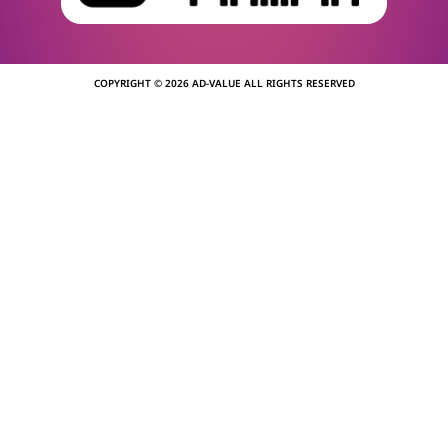
COPYRIGHT © 2026 AD-VALUE ALL RIGHTS RESERVED