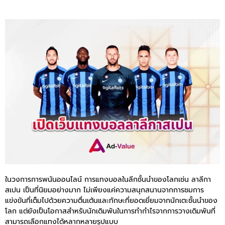
ในวงการการพนันออนไลน์ การแทงบอลในลีกชั้นนำของโลกเช่น ลาลีกา
สเปน เป็นที่นิยมอย่างมาก ไม่เพียงแค่ความสนุกสนานจากการชมการ
แข่งขันที่เต็มไปด้วยความตื่นเต้นและทักษะที่ยอดเยี่ยมจากนักเตะชั้นนำของ
โลก แต่ยังเป็นโอกาสสำหรับนักเดิมพันในการทำกำไรจากการวางเดิมพันที่
สามารถเลือกแทงได้หลากหลายรูปแบบ