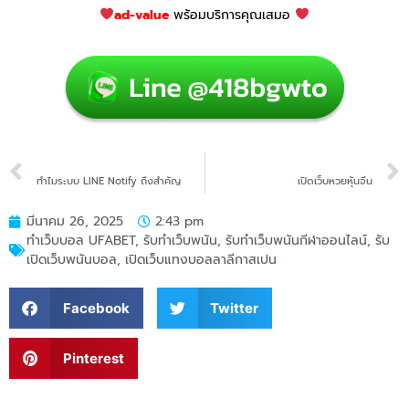
ad-value
พร้อมบริการคุณเสมอ
PREVIOUS
NEXT
ทำไมระบบ LINE Notify ถึงสำคัญ
เปิดเว็บหวยหุ้นจีน
มีนาคม 26, 2025
2:43 pm
ทำเว็บบอล UFABET
,
รับทำเว็บพนัน
,
รับทำเว็บพนันกีฬาออนไลน์
,
รับ
เปิดเว็บพนันบอล
,
เปิดเว็บแทงบอลลาลีกาสเปน
Facebook
Twitter
Pinterest