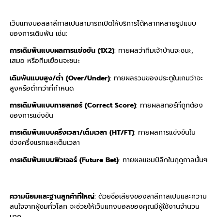
เว็บแทงบอลลาลีกาสเปนสามารถเปิดให้บริการได้หลากหลายรูปแบบ
ของการเดิมพัน เช่น:
การเดิมพันแบบผลการแข่งขัน (1X2)
: ทายผลว่าทีมเจ้าบ้านจะชนะ,
เสมอ หรือทีมเยือนจะชนะ
เดิมพันแบบสูง/ต่ำ (Over/Under)
: ทายผลรวมของประตูในเกมว่าจะ
สูงหรือต่ำกว่าที่กำหนด
การเดิมพันแบบทายสกอร์ (Correct Score)
: ทายผลสกอร์ที่ถูกต้อง
ของการแข่งขัน
การเดิมพันแบบครึ่งเวลา/เต็มเวลา (HT/FT)
: ทายผลการแข่งขันใน
ช่วงครึ่งแรกและเต็มเวลา
การเดิมพันแบบฟิวเจอร์ (Future Bet)
: ทายผลแชมป์ลีกในฤดูกาลนั้นๆ
ความนิยมและฐานลูกค้าที่ใหญ่
: ด้วยชื่อเสียงของลาลีกาสเปนและความ
สนใจจากผู้ชมทั่วโลก จะช่วยให้เว็บแทงบอลของคุณมีผู้ใช้งานจำนวน
มาก