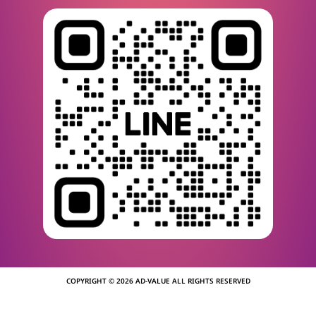
COPYRIGHT © 2026 AD-VALUE ALL RIGHTS RESERVED