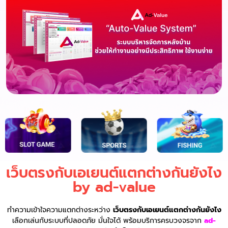
เว็บตรงกับเอเยนต์แตกต่างกันยังไง
by ad-value
ทำความเข้าใจความแตกต่างระหว่าง
เว็บตรงกับเอเยนต์แตกต่างกันยังไง
เลือกเล่นกับระบบที่ปลอดภัย มั่นใจได้ พร้อมบริการครบวงจรจาก
ad-