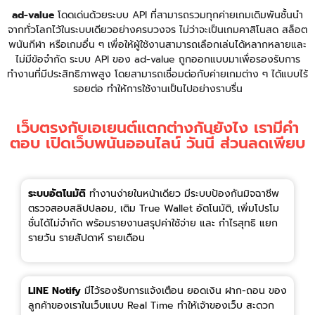
ad-value
โดดเด่นด้วยระบบ API ที่สามารถรวมทุกค่ายเกมเดิมพันชั้นนำ
จากทั่วโลกไว้ในระบบเดียวอย่างครบวงจร ไม่ว่าจะเป็นเกมคาสิโนสด สล็อต
พนันกีฬา หรือเกมอื่น ๆ เพื่อให้ผู้ใช้งานสามารถเลือกเล่นได้หลากหลายและ
ไม่มีข้อจำกัด ระบบ API ของ ad-value ถูกออกแบบมาเพื่อรองรับการ
ทำงานที่มีประสิทธิภาพสูง โดยสามารถเชื่อมต่อกับค่ายเกมต่าง ๆ ได้แบบไร้
รอยต่อ ทำให้การใช้งานเป็นไปอย่างราบรื่น
เว็บตรงกับเอเยนต์แตกต่างกันยังไง เรามีคำ
ตอบ เปิดเว็บพนันออนไลน์ วันนี้ ส่วนลดเพียบ
ระบบอัตโนมัติ
ทำงานง่ายในหน้าเดียว มีระบบป้องกันมิจฉาชีพ
ตรวจสอบสลิปปลอม, เติม True Wallet อัตโนมัติ, เพิ่มโปรโม
ชั่นได้ไม่จำกัด พร้อมรายงานสรุปค่าใช้จ่าย และ กำไรสุทธิ แยก
รายวัน รายสัปดาห์ รายเดือน
LINE Notify
มีไว้รองรับการแจ้งเตือน ยอดเงิน ฝาก-ถอน ของ
ลูกค้าของเราในเว็บแบบ Real Time ทำให้เจ้าของเว็บ สะดวก