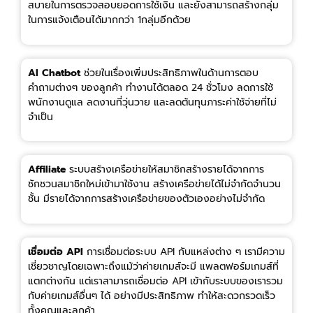
สบายในการตรวจสอบยอดการใช้เงิน และยังสามารถสร้างกลุ่ม
ในการแจ้งเตือนได้มากกว่า 1กลุ่มอีกด้วย
AI Chatbot
ช่วยในเรื่องเพิ่มประสิทธิภาพในด้านการตอบ
คำถามต่างๆ ของลูกค้า ทำงานได้ตลอด 24 ชั่วโมง ลดการใช้
พนักงานดูแล ลดงานที่วุ่นวาย และลดต้นทุนภาระค่าใช้จ่ายที่ไม่
จำเป็น
Affiliate
ระบบสร้างเครือข่ายให้สมาชิกสร้างรายได้จากการ
ชักชวนสมาชิกใหม่เข้ามาใช้งาน สร้างเครือข่ายได้ไม่จำกัดจำนวน
ชั้น มีรายได้จากการสร้างเครือข่ายของตัวเองอย่างไม่จำกัด
เชื่อมต่อ API
การเชื่อมต่อระบบ API กับแหล่งต่าง ๆ เรามีความ
เชี่ยวชาญโดยเฉพาะถึงแม้ว่าค่ายเกมส์จะมี แพลตฟอร์มเกมส์ที่
แตกต่างกัน แต่เราสามารถเชื่อมต่อ API เข้ากับระบบของเรารวม
กับค่ายเกมส์อื่นๆ ได้ อย่างมีประสิทธิภาพ ทำให้สะดวกรวดเร็ว
ทั้งคุณและลูกค้า