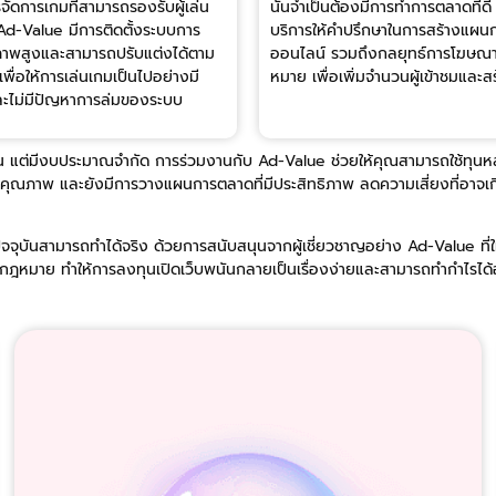
จัดการเกมที่สามารถรองรับผู้เล่น
นั้นจำเป็นต้องมีการทำการตลาดที่ด
Ad-Value มีการติดตั้งระบบการ
บริการให้คำปรึกษาในการสร้างแผ
ณภาพสูงและสามารถปรับแต่งได้ตาม
ออนไลน์ รวมถึงกลยุทธ์การโฆษณาที
ื่อให้การเล่นเกมเป็นไปอย่างมี
หมาย เพื่อเพิ่มจำนวนผู้เข้าชมและส
ละไม่มีปัญหาการล่มของระบบ
บพนัน แต่มีงบประมาณจำกัด การร่วมงานกับ Ad-Value ช่วยให้คุณสามารถใช้ทุนหลักห
ีคุณภาพ และยังมีการวางแผนการตลาดที่มีประสิทธิภาพ ลดความเสี่ยงที่อาจเกิ
ปัจจุบันสามารถทำได้จริง ด้วยการสนับสนุนจากผู้เชี่ยวชาญอย่าง Ad-Value ท
าย ทำให้การลงทุนเปิดเว็บพนันกลายเป็นเรื่องง่ายและสามารถทำกำไรได้อย่างร