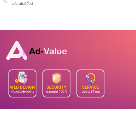
สล็อตไม่มีขั้นต่ำ