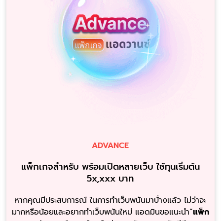
ADVANCE
แพ็กเกจสำหรับ พร้อมเปิดหลายเว็บ ใช้ทุนเริ่มต้น
5x,xxx บาท
หากคุณมีประสบการณ์ ในการทำเว็บพนันมาบ้่างแล้ว ไม่ว่าจะ
มากหรือน้อยและอยากทำเว็บพนันใหม่ แอดมินขอแนะนำ”
แพ็ก