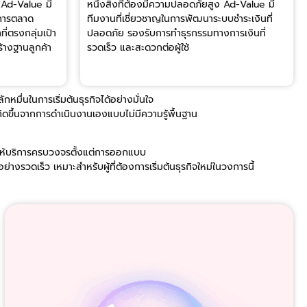
ี Ad-Value มี
หนึ่งสิ่งที่ต้องมีความปลอดภัยสูง Ad-Value มี
นการตลาด
ทีมงานที่เชี่ยวชาญในการพัฒนาระบบชำระเงินที่
่ตรงกลุ่มเป้า
ปลอดภัย รองรับการทำธุรกรรมทางการเงินที่
ร้างฐานลูกค้า
รวดเร็ว และสะดวกต่อผู้ใช้
มื่นในการเริ่มต้นธุรกิจได้อย่างมั่นใจ
ดขึ้นจากการดำเนินงานเองแบบไม่มีความรู้พื้นฐาน
ี่ให้บริการครบวงจรตั้งแต่การออกแบบ
วดเร็ว เหมาะสำหรับผู้ที่ต้องการเริ่มต้นธุรกิจใหม่ในวงการนี้