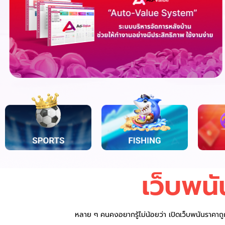
เว็บพน
หลาย ๆ คนคงอยากรู้ไม่น้อยว่า เปิดเว็บพนันราคาถูก ท