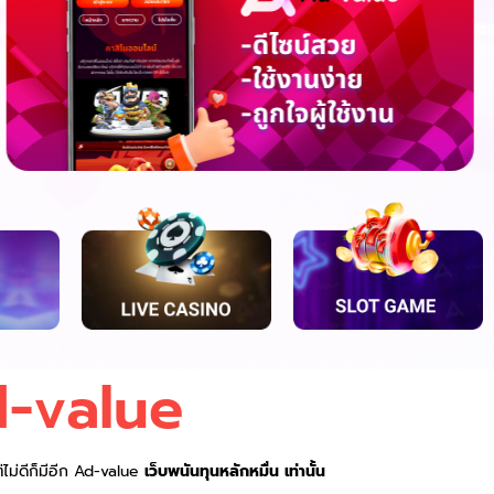
d-value
่ไม่ดีก็มีอีก Ad-value
เว็บพนันทุนหลักหมื่น เท่านั้น