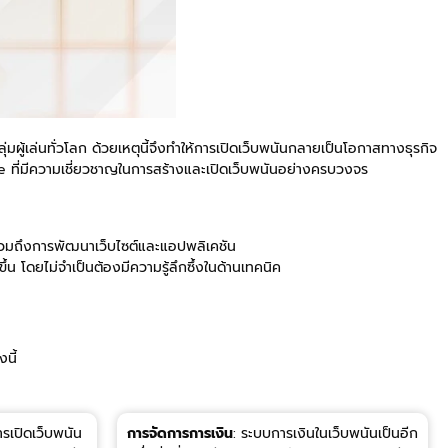
่มผู้เล่นทั่วโลก ด้วยเหตุนี้จึงทำให้การเปิดเว็บพนันกลายเป็นโอกาสทางธุรกิจ
lue ที่มีความเชี่ยวชาญในการสร้างและเปิดเว็บพนันอย่างครบวงจร
รวมถึงการพัฒนาเว็บไซต์และแอปพลิเคชัน
ึ้น โดยไม่จำเป็นต้องมีความรู้ลึกซึ้งในด้านเทคนิค
นี้
ารเปิดเว็บพนัน
การจัดการการเงิน
: ระบบการเงินในเว็บพนันเป็นอีก