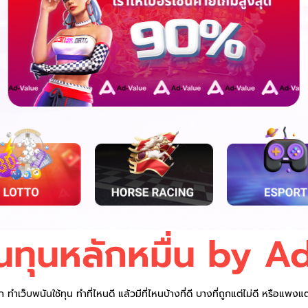
ันทุนหลักหมื่น by A
ำเว็บพนันใช้ทุน ทำที่ไหนดี แล้วมีที่ไหนบ้างที่ดี บางที่ถูกแต่ไม่ดี หรือแพงแต