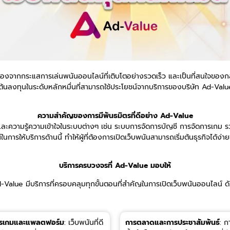
นื่องจากกระแสการเล่นพนันออนไลน์ที่เติบโตอย่างรวดเร็ว และเป็นที่สนใจของกลุ
่มต้นลงทุนในระดับหลักหมื่นที่สามารถใช้ประโยชน์จากบริการของบริษัท Ad-Va
ความสำคัญของการมีพันธมิตรที่ดีอย่าง Ad-Value
ละความรู้ความเข้าใจในระบบต่างๆ เช่น ระบบการจัดการบัญชี การจัดการเกม 
ให้บริการด้านนี้ ทำให้ผู้ที่ต้องการเปิดเว็บพนันสามารถเริ่มต้นธุรกิจได้ง่ายข
บริการครบวงจรที่ Ad-Value มอบให้
-Value มีบริการที่ครอบคลุมทุกขั้นตอนที่สำคัญในการเปิดเว็บพนันออนไลน์ ดัง
ารเกมและแพลตฟอร์ม
: เว็บพนันที่ดี
การตลาดและการประชาสัมพันธ์
: ก