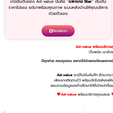
เกจเริ่มต้นของ Ad-value นั้นคือ “
แพ็กเกจ Star
” เริ่มต้น
ราคาไม่แรง แต่มาพร้อมคุณภาพ ระบบหลังบ้านให้คุณบริหาร
ด้วยตัวเอง
ติดต่อเรา
Ad-value พร้อมบริการ
เว็บพนัน เรามี
มีทุกค่าย ครบทุกเกม อยากได้ค่ายเกมไหนอยากเพ
Ad-value
เรามีโปรโมชั่นดีๆ อีกมากม
เพียงกดติดตามไว้ พร้อมจัดโปรพิเศษให
สอบถามข้อมูลขอคำปรึกษาได้ที่เจ้าหน้าที่เ
Ad-value
พร้อมบริการคุณเสมอ
PREVIOUS