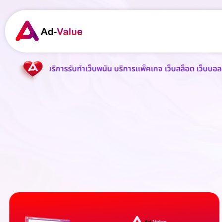
รรับทำเว็บพนัน บริการเเพ็คเกจ เว็บสล็อต เว็บบอล เว็บหวย ที่มีเกมท