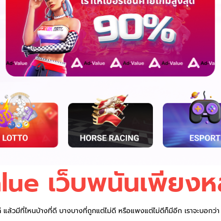
ue เว็บพนันเพียงหล
ล้วมีที่ไหนบ้างที่ดี บางบางที่ถูกแต่ไม่ดี หรือแพงแต่ไม่ดีก็มีอีก เราจะบอกว่