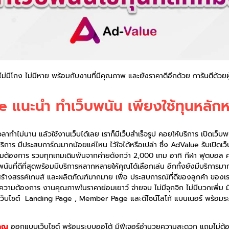
ีโกง ไม่มีหาย พร้อมกับงานที่มีคุณภาพ และยังราคาดีอีกด้วย การันตีด้วยผู้ใ
แนะนำ ทำเว็บพนัน เพียงใช้ทุนหลักหมื
ลาทำไม่นาน แล้วใช้งานเว็บได้เลย เราก็มีเว็บสำเร็จรูป คอยให้บริการ เปิดเว็บพ
อกใช้บริการ มีประสบการ์ณมากน้อยแค่ไหน ไว้ใจได้หรือเปล่า ซึ่ง AdValue รับเปิด
มต้องการ รวมทุกเกมเดิมพันจากค่ายดังกว่า 2,000 เกม อาทิ กีฬา ฟุตบอล 
นันที่ดีที่สุดพร้อมมีบริการหลากหลายให้คุณได้เลือกเล่น อีกทั้งยังมีบริกา
ั่น สร้างสรรค์เกมส์ และผลิตภัณฑ์มากมาย เพื่อ ประสบการณ์ที่ดีของลูกค้า ของเร
กความต้องการ งานคุณภาพในราคาย่อมเยาว์ จ่ายจบ ไม่มีจุกจิก ไม่มีบวกเพิ่ม 
ว็บไซต์ Landing Page , Member Page และดีไซน์โลโก้ แบนเนอร์ พร้อมระบ
คุณ
ออกแบบเว็บไซต์ พร้อมระบบออโต้
มีฟีเจอร์อำนวยความสะดวก แถมไม่ต้องเ