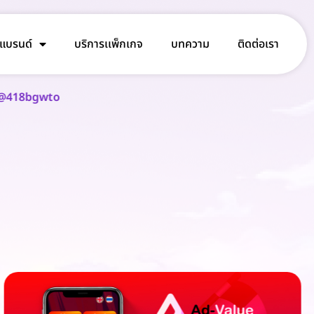
งแบรนด์
บริการเเพ็กเกจ
บทความ
ติดต่อเรา