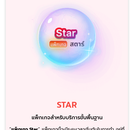
STAR
แพ็กเกจสำหรับบริการขั้นพื้นฐาน
“
แพ็กเกจ Star
” แพ็กเกจนี้จะมีระยะเวลาเริ่มต้นในการทำ อยู่ที่