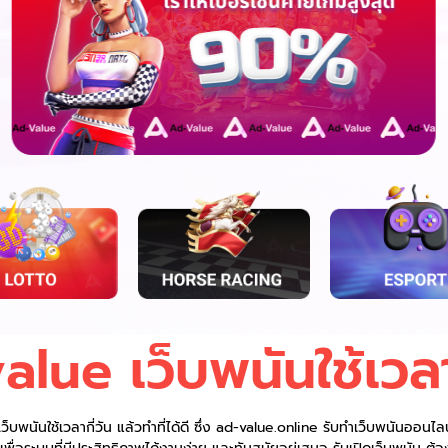
alue เว็บพนันใช้เวลาก
บพนันใช้เวลากี่วัน แล้วทำที่ได้ดี ซึ่ง
ad-value.online
รับทำเว็บพนันออนไล