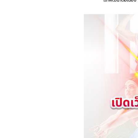
เราพัฒนาต่อเนื่อง 