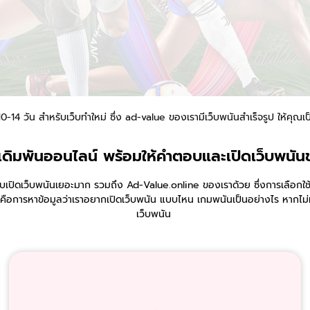
0-14 วัน สำหรับเว็บทำใหม่ ซึ่ง
ad-value
ของเรามีเว็บพนันสำเร็จรูป ให้คุณเ
เดิมพันออนไลน์ พร้อมให้คำตอบและเปิดเว็บพนั
รรับเปิดเว็บพนันเยอะมาก รวมถึง
Ad-Value.online
ของเราด้วย ซึ่งการเลือกใช
ำคัญคือการหาข้อมูลว่าเราอยากเปิดเว็บพนัน แบบไหน เกมพนันเป็นอย่างไร หากไม่
เว็บพนัน