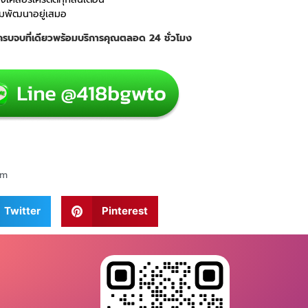
อมพัฒนาอยู่เสมอ
่ ครบจบที่เดียวพร้อมบริการคุณตลอด 24 ชั่วโมง
pm
Twitter
Pinterest