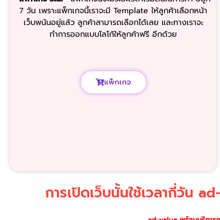
7 วัน เพราะแพ็กเกจนี้เราจะมี Template ให้ลูกค้าเลือกหน้า
เว็บพนันอยู่แล้ว ลูกค้าสามารถเลือกได้เลย และทางเราจะ
ทำการออกแบบโลโก้ให้ลูกค้าฟรี อีกด้วย
แพ็กเกจ
การเปิดเว็บนั้นใช้เวลากี่วัน 
ad-value พร้อมบริการ