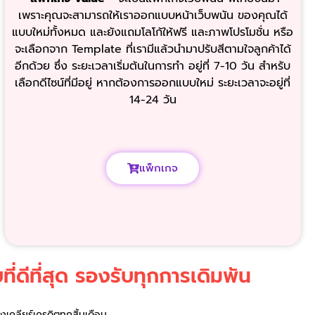
เพราะคุณจะสามารถให้เราออกแบบหน้าเว็บพนัน ของคุณได้
แบบใหม่ทั้งหมด และยังแถมโลโก้ให้ฟรี และภาพโปรโมชั่น หรือ
จะเลือกจาก Template ที่เรามีแล้วนำมาปรับสีตามใจลูกค้าได้
อีกด้วย ซึ่ง ระยะเวลาเริ่มต้นในการทำ อยู่ที่ 7-10 วัน สำหรับ
เลือกดีไซน์ที่มีอยู่ หากต้องการออกแบบใหม่ ระยะเวลาจะอยู่ที่
14-24 วัน
แพ็กเกจ
ี่ดีที่สุด รองรับทุกการเดิมพัน
คลียร์เครดิตทุกสิ้นเดือน