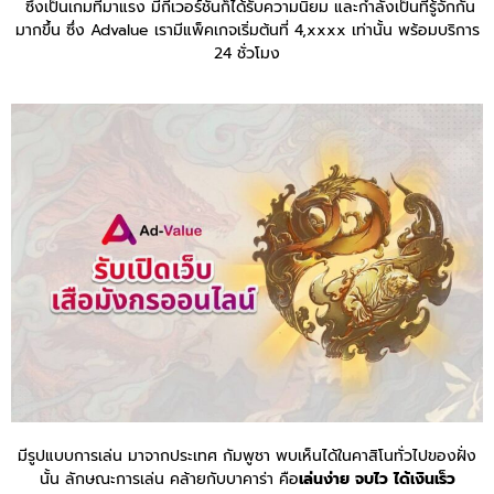
ซึ่งเป็นเกมที่มาแรง มีกี่เวอร์ชั่นก็ได้รับความนิยม และกำลังเป็นที่รู้จักกัน
มากขึ้น ซึ่ง Advalue เรามีแพ็คเกจเริ่มต้นที่ 4,xxxx เท่านั้น พร้อมบริการ
24 ชั่วโมง
มีรูปแบบการเล่น มาจากประเทศ กัมพูชา พบเห็นได้ในคาสิโนทั่วไปของฝั่ง
นั้น ลักษณะการเล่น คล้ายกับบาคาร่า คือ
เล่นง่าย จบไว ได้เงินเร็ว