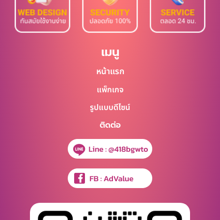
เมนู
หน้าแรก
แพ็กเกจ
รูปแบบดีไซน์
ติดต่อ