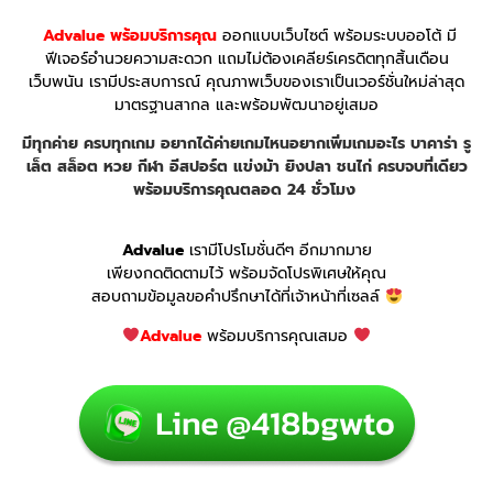
Advalue พร้อมบริการคุณ
ออกแบบเว็บไซต์ พร้อมระบบออโต้
มี
ฟีเจอร์อำนวยความสะดวก แถมไม่ต้องเคลียร์เครดิตทุกสิ้นเดือน
เว็บพนัน เรามีประสบการณ์
คุณภาพเว็บของเราเป็นเวอร์ชั่นใหม่ล่าสุด
มาตรฐานสากล และพร้อมพัฒนาอยู่เสมอ
มีทุกค่าย ครบทุกเกม อยากได้ค่ายเกมไหนอยากเพิ่มเกมอะไร บาคาร่า รู
เล็ต สล็อต หวย กีฬา อีสปอร์ต แข่งม้า ยิงปลา ชนไก่ ครบจบที่เดียว
พร้อมบริการคุณตลอด 24 ชั่วโมง
Advalue
เรามีโปรโมชั่นดีๆ อีกมากมาย
เพียงกดติดตามไว้ พร้อมจัดโปรพิเศษให้คุณ
สอบถามข้อมูลขอคำปรึกษาได้ที่เจ้าหน้าที่เซลล์
Advalue
พร้อมบริการคุณเสมอ