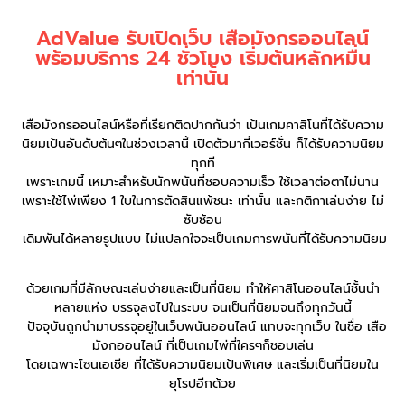
AdValue รับเปิดเว็บ เสือมังกรออนไลน์
พร้อมบริการ 24 ชั่วโมง เริ่มต้นหลักหมื่น
เท่านั้น
เสือมังกรออนไลน์หรือที่เรียกติดปากกันว่า เป้นเกมคาสิโนที่ได้รับความ
นิยมเป้นอันดับต้นๆในช่วงเวลานี้ เปิดตัวมากี่เวอร์ชั่น ก็ได้รับความนิยม
ทุกที
เพราะเกมนี้ เหมาะสำหรับนักพนันที่ชอบความเร็ว ใช้เวลาต่อตาไม่นาน
เพราะใช้ไพ่เพียง 1 ใบในการตัดสินแพ้ชนะ เท่านั้น
และกติกาเล่นง่าย ไม่
ซับซ้อน
เดิมพันได้หลายรูปแบบ ไม่แปลกใจจะเป็บเกมการพนันที่ได้รับความนิยม
ด้วยเกมที่มีลักษณะเล่นง่ายและเป็นที่นิยม ทำให้คาสิโนออนไลน์ชั้นนำ
หลายแห่ง บรรจุลงไปในระบบ จนเป็นที่นิยมจนถึงทุกวันนี้
ปัจจุบันถูกนำมาบรรจุอยู่ในเว็บพนันออนไลน์ แทบจะทุกเว็บ ในชื่อ เสือ
มังกออนไลน์ ที่เป็นเกมไพ่ที่ใครๆก็ชอบเล่น
โดยเฉพาะโซนเอเชีย ที่ได้รับความนิยมเป้นพิเศษ และเริ่มเป็นที่นิยมใน
ยุโรปอีกด้วย