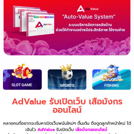
AdValue รับเปิดเว็บ เสือมังกร
ออนไลน์
หลายคนที่อยากจะเริ่มหาเปิดเว็บพนันใหม่ๆ ตื่นเต้น ดึงดูดลูกค้าหน้าใหม่ ได้
เงินไว
AdValue
รับเปิดเว็บ
เสือมังกรออนไลน์