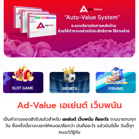
Ad-Value เอเย่นต์ เว็บพนัน
เป็นคำถามยอดฮิตไปแล้วสำหรับ
เอเย่นต์ เว็บพนัน คืออะไร
ถามมาแทบทุก
วัน ซึ่งครั้งนี้เราจะบอกให้หมดเปลือกว่า มันคืออะไร แล้วมันดีมั้ย วันนี้ทุก
คนจะได้รู้กัน