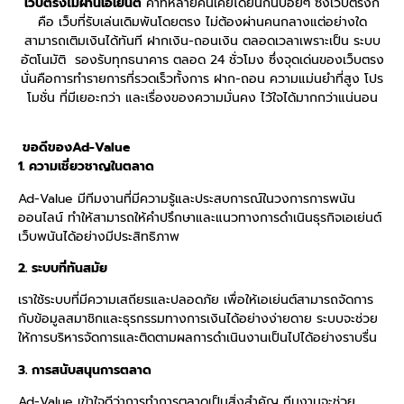
เว็บตรงไม่ผ่านเอเยนต์
คำที่หลายคนเคยได้ยินกันบ่อยๆ ซึ่งเว็บตรงก็
คือ เว็บที่รับเล่นเดิมพันโดยตรง ไม่ต้องผ่านคนกลางแต่อย่างใด
สามารถเติมเงินได้ทันที ฝากเงิน-ถอนเงิน ตลอดเวลาเพราะเป็น ระบบ
อัตโนมัติ รองรับทุกธนาคาร ตลอด 24 ชั่วโมง
ซึ่งจุดเด่นของเว็บตรง
นั่นคือการทำรายการที่รวดเร็วทั้งการ ฝาก-ถอน ความแม่นยำที่สูง
โปร
โมชั่น ที่มีเยอะกว่า และเรื่องของความมั่นคง ไว้ใจได้มากกว่าแน่นอน
ขอดีของAd-Value
1. ความเชี่ยวชาญในตลาด
Ad-Value มีทีมงานที่มีความรู้และประสบการณ์ในวงการการพนัน
ออนไลน์ ทำให้สามารถให้คำปรึกษาและแนวทางการดำเนินธุรกิจเอเย่นต์
เว็บพนันได้อย่างมีประสิทธิภาพ
2. ระบบที่ทันสมัย
เราใช้ระบบที่มีความเสถียรและปลอดภัย เพื่อให้เอเย่นต์สามารถจัดการ
กับข้อมูลสมาชิกและธุรกรรมทางการเงินได้อย่างง่ายดาย ระบบจะช่วย
ให้การบริหารจัดการและติดตามผลการดำเนินงานเป็นไปได้อย่างราบรื่น
3. การสนับสนุนการตลาด
Ad-Value เข้าใจดีว่าการทำการตลาดเป็นสิ่งสำคัญ ทีมงานจะช่วย