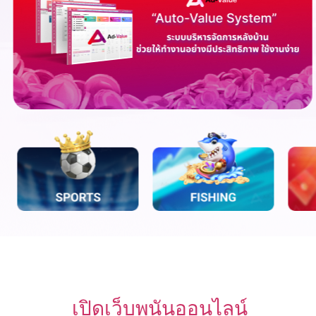
วัน:
4 ธันวาคม
เปิดเว็บพนันออนไลน์