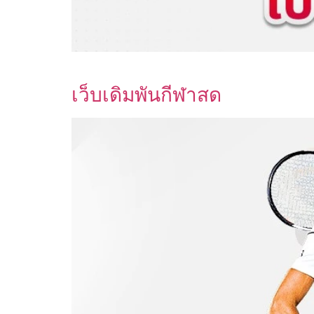
เปิดเว็บพนันออนไลน์ by Ad-Value ad-value รับ เ
เว็บเดิมพันกีฬาสด