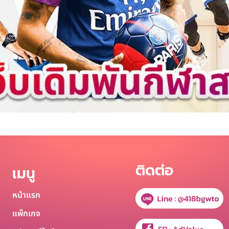
ิด เว็ […]
ติดต่อ
เมนู
หน้าแรก
แพ็กเกจ