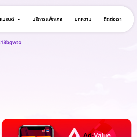
งแบรนด์
บริการเเพ็กเกจ
บทความ
ติดต่อเรา