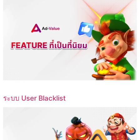
ad-value FEATURE ที่เป็นที่นิยม เว็บพนันที่ FEATURE ที่ […]
ระบบ User Blacklist