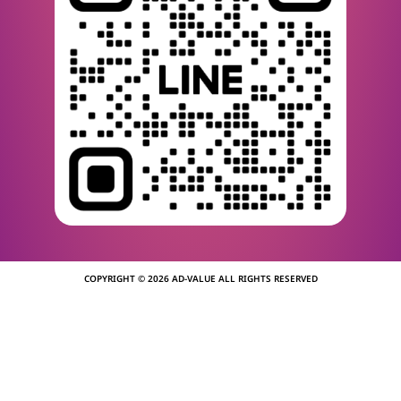
COPYRIGHT © 2026 AD-VALUE ALL RIGHTS RESERVED