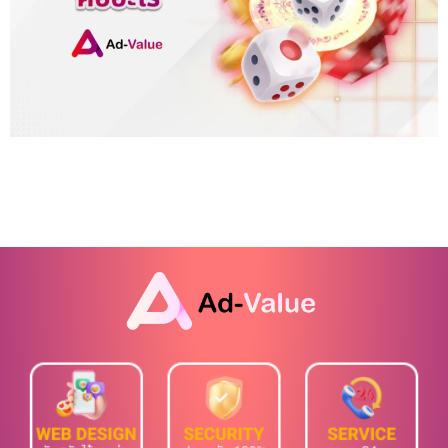
ค่ายเกมไฮโล คืออะไร by ad-value ค่ายเกมไฮโล คือ
อะไร ad […]