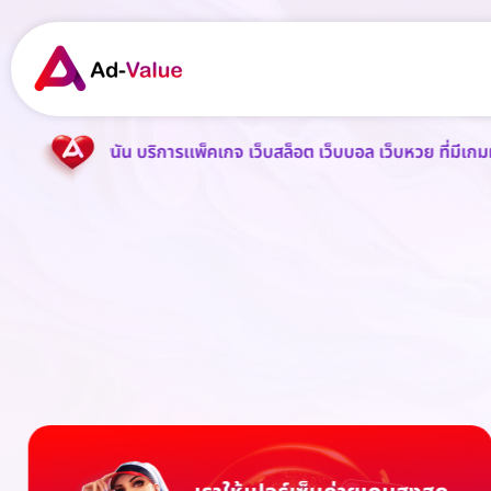
การเเพ็คเกจ เว็บสล็อต เว็บบอล เว็บหวย ที่มีเกมทุกประเภทครบที่สุดต