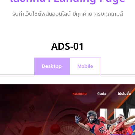
รับทำเว็บไซต์พนันออนไลน์ มีทุกค่าย ครบทุกเกมส์
ADS-01
Desktop
Mobile