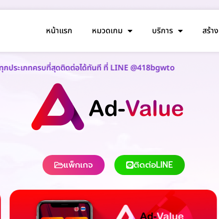
หน้าแรก
หมวดเกม
บริการ
สร้า
ิดต่อได้ทันที ที่ LINE @418bgwto
แพ็กเกจ
ติดต่อLINE