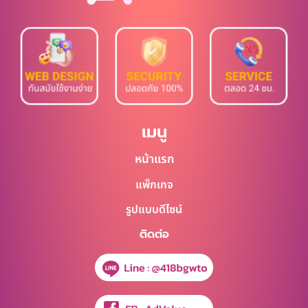
เมนู
หน้าแรก
แพ็กเกจ
รูปแบบดีไซน์
ติดต่อ