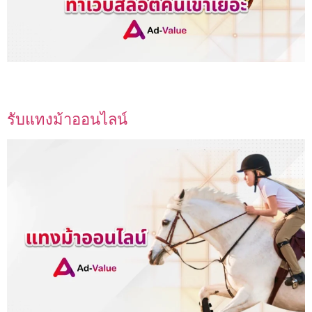
ทำเว็บสล็อตคนเข้าเยอะ กับ ad-value เปิดเว็บสล็อต ค่ายไ
[…]
รับแทงม้าออนไลน์