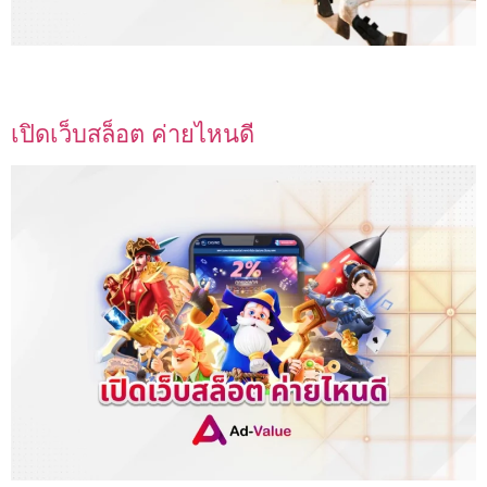
ad-value รับแทงม้าออนไลน์ ad-value รับเปิดเว็บพนัน รับ
[…]
เปิดเว็บสล็อต ค่ายไหนดี