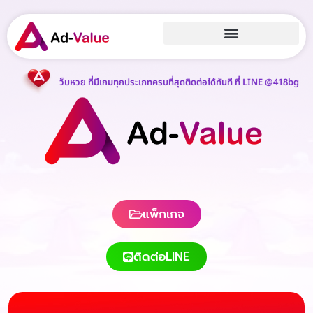
เว็บบอล เว็บหวย ที่มีเกมทุกประเภทครบที่สุดติดต่อได้ทันที ที่ LINE @418bgwto
แพ็กเกจ
ติดต่อLINE