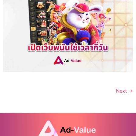
เปิดเว็บพนันใช้เวลากี่วัน by ad-value ad-value รับ เปิด […]
Next
→