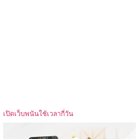
ad-value เว็บสล็อตรองรับมือถือ ad-value รับทำเว็บสล็อต
[…]
เปิดเว็บพนันใช้เวลากี่วัน