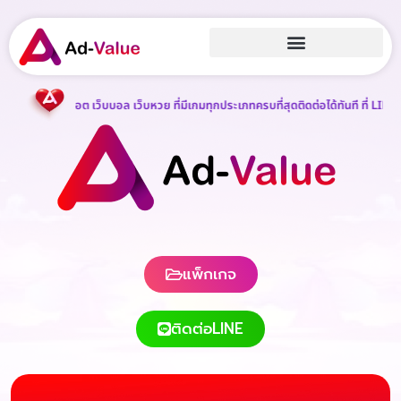
คเกจ เว็บสล็อต เว็บบอล เว็บหวย ที่มีเกมทุกประเภทครบที่สุดติดต่อได้ทันที ที่ LINE
แพ็กเกจ
ติดต่อLINE