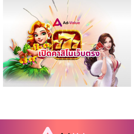
Ad-value รับ เปิดคาสิโนเว็บตรง ครบวงจร คาสิโนออนไลน์ คื
[…]