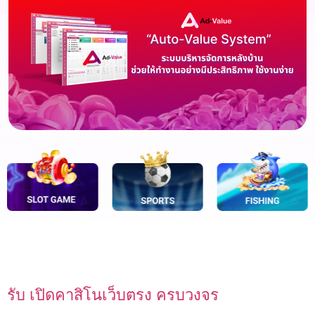
ป้ายกำกับ:
คาสิโนออนไลน์คือ
อะไร
รับ เปิดคาสิโนเว็บตรง ครบวงจร