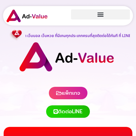
 เว็บสล็อต เว็บบอล เว็บหวย ที่มีเกมทุกประเภทครบที่สุดติดต่อได้ทันที ที่ LINE @41
แพ็กเกจ
ติดต่อLINE