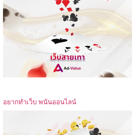
เว็บสายเทา พนันออนไลน์ by Ad-Value อยากทํา เว็บสายเทา
พ […]
อยากทําเว็บ พนันออนไลน์