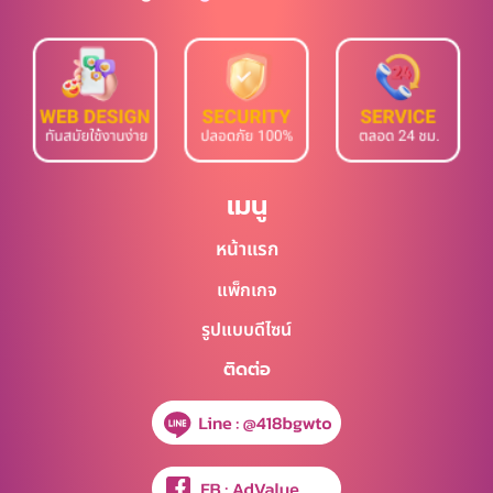
เมนู
หน้าแรก
แพ็กเกจ
รูปแบบดีไซน์
ติดต่อ