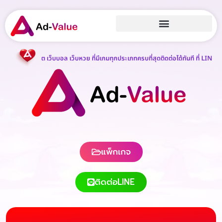
เว็บสล็อต เว็บบอล เว็บหวย ที่มีเกมทุกประเภทครบที่สุดติดต่อได้ทันที ที่ LINE @418
แพ็กเกจ
ติดต่อLINE