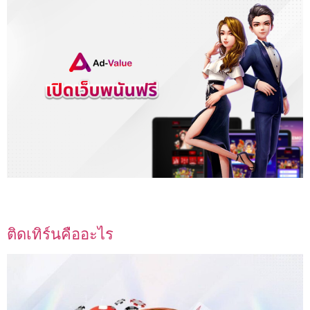
ad-value สอน เปิดเว็บพนันฟรี ad-value รับทำเว็บพนัน เปิ
[…]
ติดเทิร์นคืออะไร