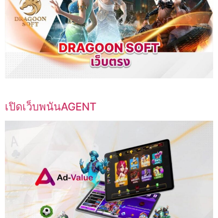
AdValu รับเปิดเว็บ รูเล็ตออนไลน์ AdValue รับเปิดเว็บ รู […]
เปิดเว็บพนันAGENT