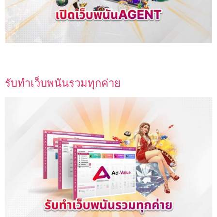
เปิดเว็บพนันAGENT กับ AdValue AdValue รับทำเว็บพนัน เปิ
[…]
รับทำเว็บพนันรวมทุกค่าย