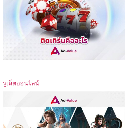
ติดเทิร์นคืออะไร AdValue มีคำตอบ สำหรับใครที่อยากเปิดเว
[…]
รูเล็ตออนไลน์