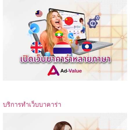
ad-value บริการ เปิดเว็บบาคาร่าหลายภาษา ad-value ผู้เชี
[…]
บริการทำเว็บบาคาร่า