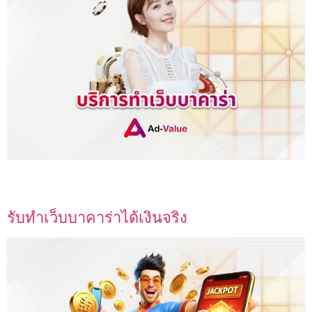
ad-value บริการทำเว็บบาคาร่า ad-value ผู้เชี่ยวชาญด้านก
[…]
รับทำเว็บบาคาร่าได้เงินจริง