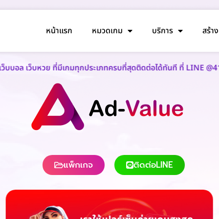
หน้าแรก
หมวดเกม
บริการ
สร้า
ที่มีเกมทุกประเภทครบที่สุดติดต่อได้ทันที ที่ LINE @418bgwto
แพ็กเกจ
ติดต่อLINE