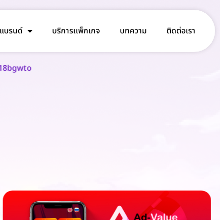
งแบรนด์
บริการเเพ็กเกจ
บทความ
ติดต่อเรา