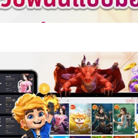
บทำเว็บพนั […]