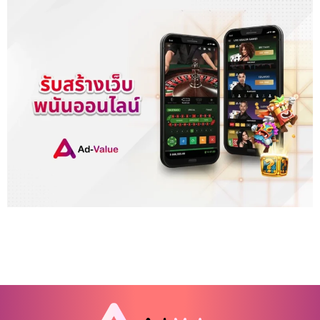
ad-value รับสร้างเว็บพนันออนไลน์ ad-value รับสร้างเว็บ
[…]