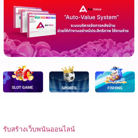
ป้ายกำกับ:
รับสร้างเว็บพนัน
ออนไลน์
รับสร้างเว็บพนันออนไลน์