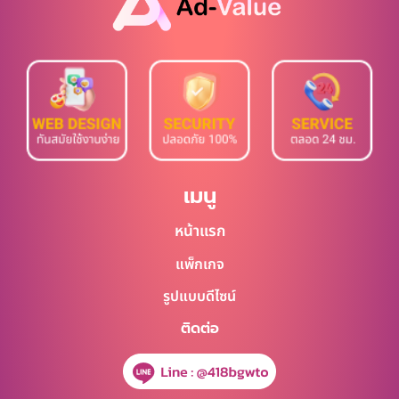
เมนู
หน้าแรก
แพ็กเกจ
รูปแบบดีไซน์
ติดต่อ