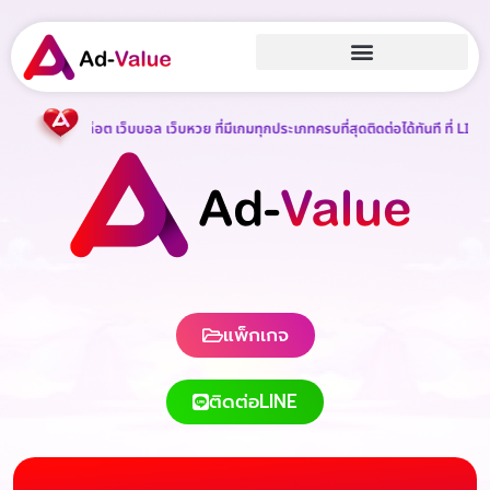
คเกจ เว็บสล็อต เว็บบอล เว็บหวย ที่มีเกมทุกประเภทครบที่สุดติดต่อได้ทันที ที่ LINE
แพ็กเกจ
ติดต่อLINE