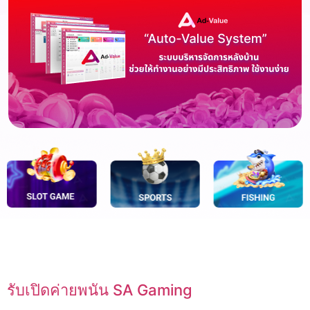
ป้ายกำกับ:
รับเปิดค่ายพนัน SA
Gaming
รับเปิดค่ายพนัน SA Gaming