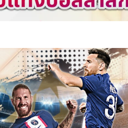
ณกำลังมองหาผ […]