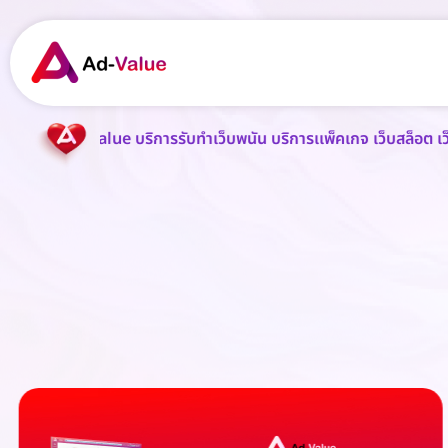
การรับทำเว็บพนัน บริการเเพ็คเกจ เว็บสล็อต เว็บบอล เว็บหวย ที่มีเก