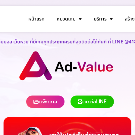
หน้าแรก
หมวดเกม
บริการ
สร้า
มทุกประเภทครบที่สุดติดต่อได้ทันที ที่ LINE @418bgwto
แพ็กเกจ
ติดต่อLINE