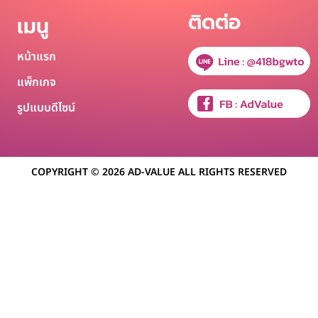
ติดต่อ
เมนู
หน้าแรก
แพ็กเกจ
รูปแบบดีไซน์
COPYRIGHT © 2026 AD-VALUE ALL RIGHTS RESERVED