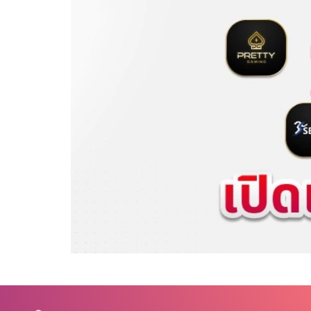
รับเปิดเว็บสล็อต ค่ายไหนดี รับเปิดเว็บสล็อต ค่ายไ