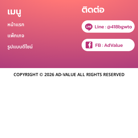
ติดต่อ
เมนู
หน้าแรก
แพ็กเกจ
รูปแบบดีไซน์
COPYRIGHT © 2026 AD-VALUE ALL RIGHTS RESERVED