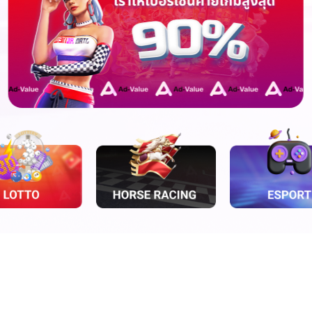
ปิดเว็บสล็อต ค่ายไหน