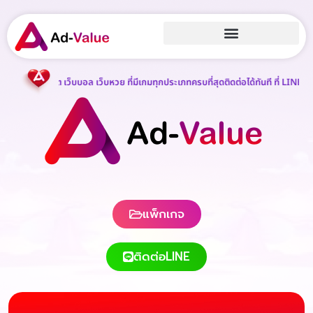
 เว็บสล็อต เว็บบอล เว็บหวย ที่มีเกมทุกประเภทครบที่สุดติดต่อได้ทันที ที่ LINE @41
แพ็กเกจ
ติดต่อLINE