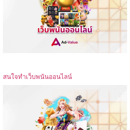
เว็บ พนันออนไลน์ by ad-value สนใจทำ เว็บ พนันออนไลน์
ad […]
สนใจทำเว็บพนันออนไลน์