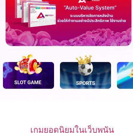
ป้ายกำกับ:
เกม
เกมยอดนิยมในเว็บพนัน