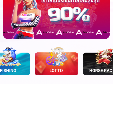
ยอดนิยมในเว็บพนัน