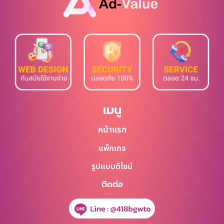
เมนู
หน้าแรก
แพ็กเกจ
รูปแบบดีไซน์
ติดต่อ