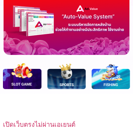
ป้ายกำกับ:
เปิดเว็บตรงไม่ผ่านเอ
เยนต์
เปิดเว็บตรงไม่ผ่านเอเยนต์