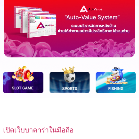
ป้ายกำกับ:
เปิดเว็บบาคาร่าในมือ
ถือ
เปิดเว็บบาคาร่าในมือถือ