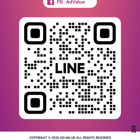
COPYRIGHT © 2026 AD-VALUE ALL RIGHTS RESERVED