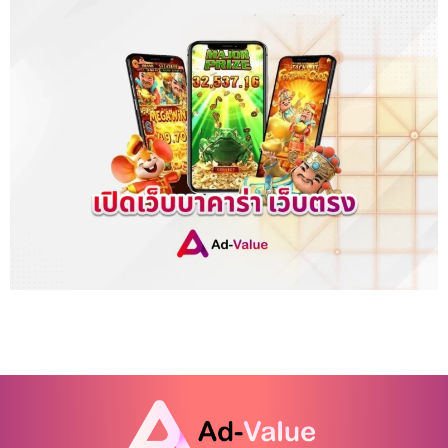
ad-value รับทำเว็บพนัน เปิดเว็บบาคาร่า เว็บตรง ดูแลเว็บ […]