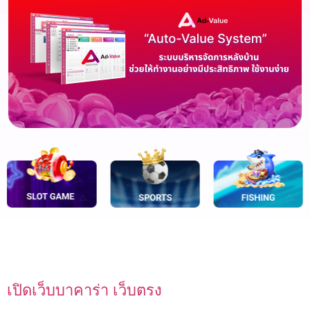
ป้ายกำกับ:
เปิดเว็บบาคาร่า เว็บ
ตรง
เปิดเว็บบาคาร่า เว็บตรง